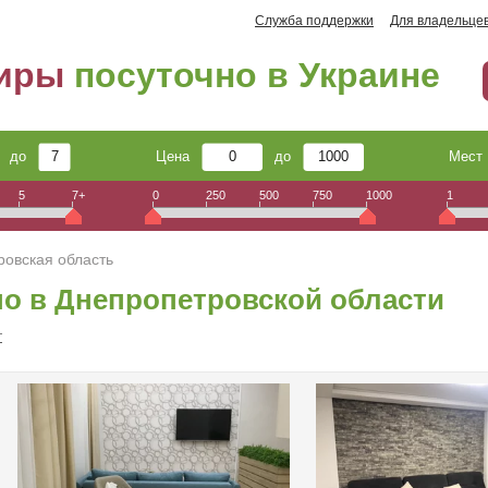
Служба поддержки
Для владельце
тиры
посуточно в Украине
до
Цена
до
Мес
5
7+
0
250
500
750
1000
1
ровская область
о в Днепропетровской области
г