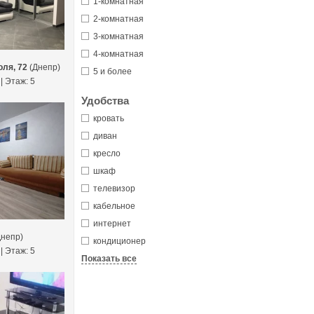
1-комнатная
2-комнатная
3-комнатная
4-комнатная
оля, 72
(Днепр)
5 и более
 | Этаж: 5
Удобства
кровать
диван
кресло
шкаф
телевизор
кабельное
интернет
непр)
кондиционер
 | Этаж: 5
Показать все