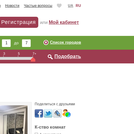
в
Новости
Частые вопросы
UA
RU
Регистрация
или
Мой кабинет
Список городов
т
до
3
5
7+
Подобрать
Поделиться с друзьями
К-ство комнат