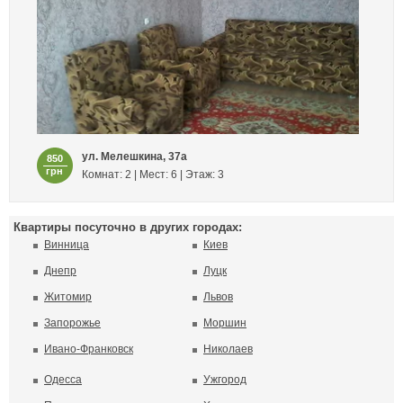
ул. Мелешкина, 37а
850
грн
Комнат: 2 | Мест: 6 | Этаж: 3
Квартиры посуточно в других городах:
Винница
Киев
Днепр
Луцк
Житомир
Львов
Запорожье
Моршин
Ивано-Франковск
Николаев
Одесса
Ужгород