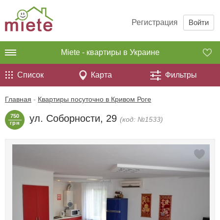
Регистрация
Войти
Miete - квартиры в Украине
Список
Карта
Фильтры
Главная
-
Квартиры посуточно в Кривом Роге
750
ул. Соборности, 29
(код: №1533)
грн