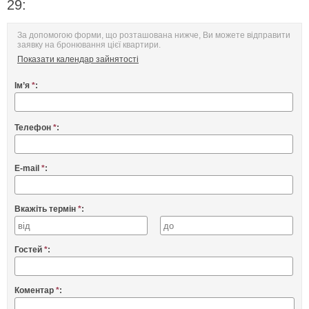
29:
За допомогою форми, що розташована нижче, Ви можете відправити
заявку на бронювання цієї квартири.
Показати календар зайнятості
Ім’я
*
:
Телефон
*
:
E-mail
*
:
Вкажіть термін
*
:
Гостей
*
:
Коментар
*
: