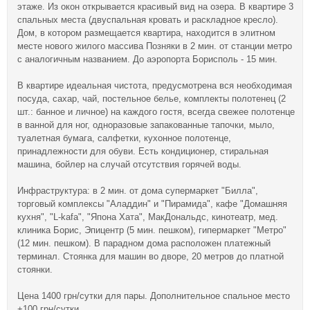
этаже. Из окон открывается красивый вид на озера. В квартире 3
спальных места (двуспальная кровать и раскладное кресло).
Дом, в котором размещается квартира, находится в элитном
месте нового жилого массива Позняки в 2 мин. от станции метро
с аналогичным названием. До аэропорта Борисполь - 15 мин.
В квартире идеальная чистота, предусмотрена вся необходимая
посуда, сахар, чай, постельное белье, комплекты полотенец (2
шт.: банное и личное) на каждого гостя, всегда свежее полотенце
в ванной для ног, одноразовые запакованные тапочки, мыло,
туалетная бумага, салфетки, кухонное полотенце,
принадлежности для обуви. Есть кондиционер, стиральная
машина, бойлер на случай отсутствия горячей воды.
Инфраструктура: в 2 мин. от дома супермаркет "Билла",
торговый комплексы "Аладдин" и "Пирамида", кафе "Домашняя
кухня", "L-kafa", "Япона Хата", МакДональдс, кинотеатр, мед.
клиника Борис, Эпицентр (5 мин. пешком), гипермаркет "Метро"
(12 мин. пешком). В парадном дома расположен платежный
терминал. Стоянка для машин во дворе, 20 метров до платной
стоянки.
Цена 1400 грн/сутки для пары. Дополнительное спальное место
+100 грн/сутки.