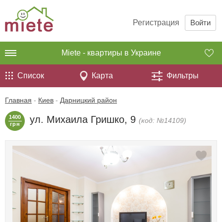
Регистрация
Войти
Miete - квартиры в Украине
Список
Карта
Фильтры
Главная
-
Киев
-
Дарницкий район
1400
ул. Михаила Гришко, 9
(код: №14109)
грн