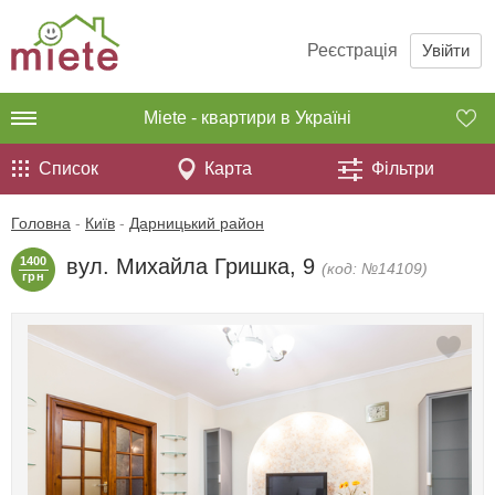
Реєстрація
Увійти
Miete - квартири в Україні
Список
Карта
Фільтри
Головна
-
Київ
-
Дарницький район
1400
вул. Михайла Гришка, 9
(код: №14109)
грн