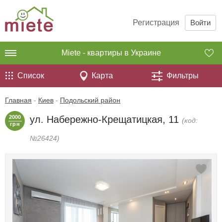
Регистрация
Войти
Miete - квартиры в Украине
Список
Карта
Фильтры
Главная
-
Киев
-
Подольский район
2000
ул. Набережно-Крещатицкая, 11
(код:
грн
№26424)