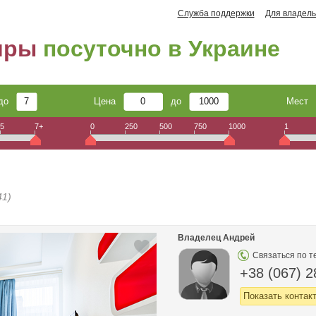
Служба поддержки
Для владель
иры
посуточно в Украине
до
Цена
до
Мест
5
7+
0
250
500
750
1000
1
41)
Владелец Андрей
Связаться по т
+38 (067) 2
Показать контак