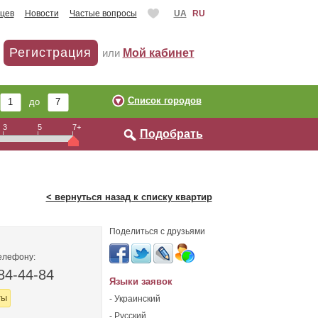
цев
Новости
Частые вопросы
UA
RU
Регистрация
или
Мой кабинет
Список городов
до
3
5
7+
Подобрать
< вернуться назад к списку квартир
Поделиться с друзьями
елефону:
84-44-84
Языки заявок
ты
- Украинский
- Русский