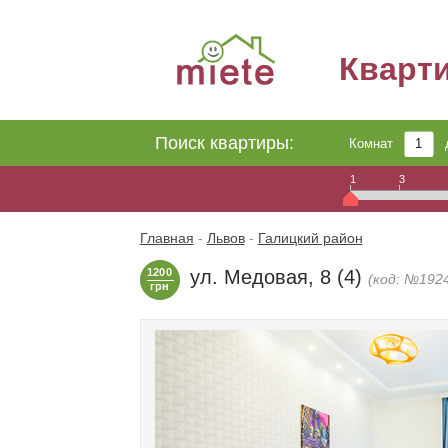
Кварт
Поиск квартиры:
Комнат
1
3
Главная
-
Львов
-
Галицкий район
1200
ул. Медовая, 8 (4)
(код: №192
грн