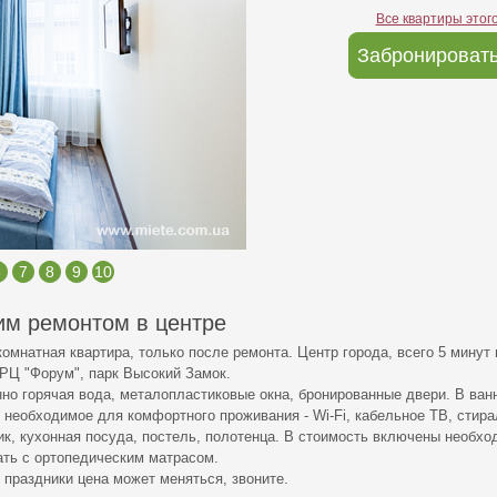
Все квартиры этог
Забронировать
6
7
8
9
10
им ремонтом в центре
омнатная квартира, только после ремонта. Центр города, всего 5 минут
ТРЦ "Форум", парк Высокий Замок.
но горячая вода, металопластиковые окна, бронированные двери. В ванн
е необходимое для комфортного проживания - Wi-Fi, кабельное ТВ, стир
ник, кухонная посуда, постель, полотенца. В стоимость включены необх
ать с ортопедическим матрасом.
 праздники цена может меняться, звоните.