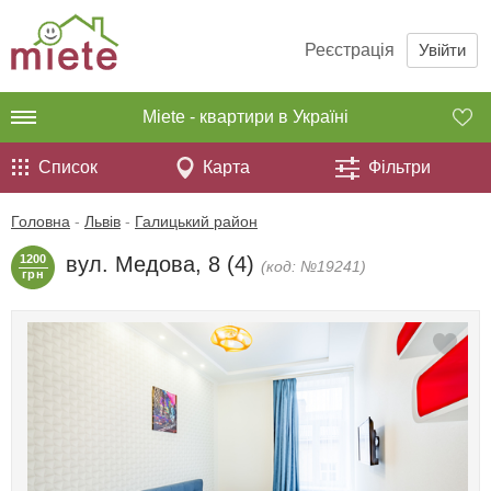
Реєстрація
Увійти
Miete - квартири в Україні
Список
Карта
Фільтри
Головна
-
Львів
-
Галицький район
1200
вул. Медова, 8 (4)
(код: №19241)
грн