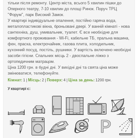
тільки після ремонту. Центр міста, всього 5 хвилин пішки до
Оперного театру, 7-10 хвилин до площі Ринок. Поруч ТРЦ
"Форум", парк Високий Замок.
У квартирі індивідуальне опалення, постійно гаряча вода,
металопластикові вікна, броньовані двері. У ванній кімнаті - нова
сантехніка, душ, умивальник, туалет. Є все необхідне для
комфортного проживання - Wi-Fi, кабельне ТБ, пральна машина,
фен, праска, електрочайник, газова плита, холодильник,
кухонний посуд, постіль, рушники. У вартість включено необхідні
засоби гігієни. Спальних місць 2 - двоспальне ліжко з
ортопедичним матрацом.
Ціна 1200 грн. в будні дні. У вихідні дні та свята ціна може
змінюватися, телефонуйте.
Кімнат:
Місць:
Поверх:
Ціна за день:
1 |
2 |
4 |
1200 грн.
У квартирі є: