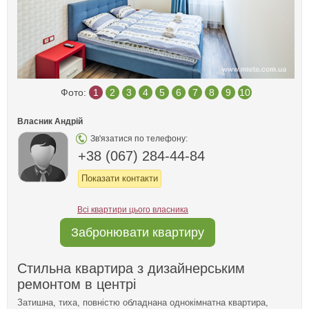
Фото:
1
2
3
4
5
6
7
8
9
10
Власник Андрій
Зв'язатися по телефону:
+38 (067) 284-44-84
Показати контакти
Всі квартири цього власника
Забронювати квартиру
Стильна квартира з дизайнерським
ремонтом в центрі
Затишна, тиха, повністю обладнана однокімнатна квартира,