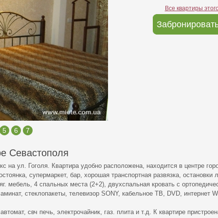
Все квартиры этог
Забронировать
5
6
7
ре Севастополя
с на ул. Гоголя. Квартира удобно расположена, находится в центре го
стоянка, супермаркет, бар, хорошая транспортная развязка, остановки 
яг. мебель, 4 спальных места (2+2), двухспальная кровать с ортопедич
ламинат, стеклопакеты, телевизор SONY, кабельное ТВ, DVD, интернет Wi
автомат, свч печь, электрочайник, газ. плита и т.д. К квартире пристрое