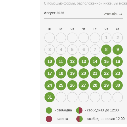
С помощью формы, расположенной ниже, Вы может
Август
2026
сентябрь →
Пн
Вт
Ср
Чт
Пт
Сб
Вс
1
2
3
4
5
6
7
8
9
10
11
12
13
14
15
16
17
18
19
20
21
22
23
24
25
26
27
28
29
30
31
- свободна
- свободная до 12:00
- занята
- свободная после 12:00