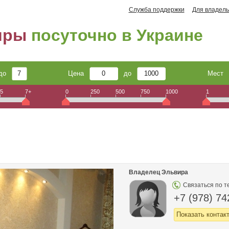
Служба поддержки
Для владель
иры
посуточно в Украине
до
Цена
до
Мест
5
7+
0
250
500
750
1000
1
Владелец Эльвира
Связаться по т
+7 (978) 74
Показать контак