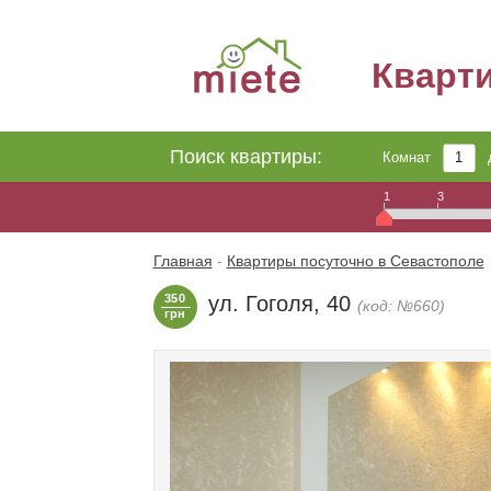
Кварт
Поиск квартиры:
Комнат
1
3
Главная
-
Квартиры посуточно в Севастополе
350
ул. Гоголя, 40
(код: №660)
грн