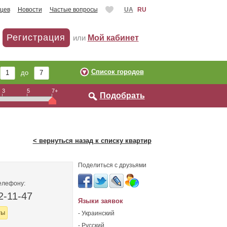
цев
Новости
Частые вопросы
UA
RU
Регистрация
или
Мой кабинет
Список городов
до
3
5
7+
Подобрать
< вернуться назад к списку квартир
Поделиться с друзьями
елефону:
2-11-47
Языки заявок
ты
- Украинский
- Русский