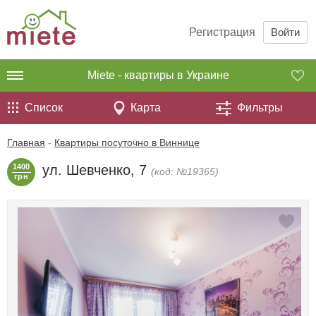
Регистрация
Войти
Miete - квартиры в Украине
Список
Карта
Фильтры
Главная
-
Квартиры посуточно в Виннице
1400
ул. Шевченко, 7
(код: №19365)
грн