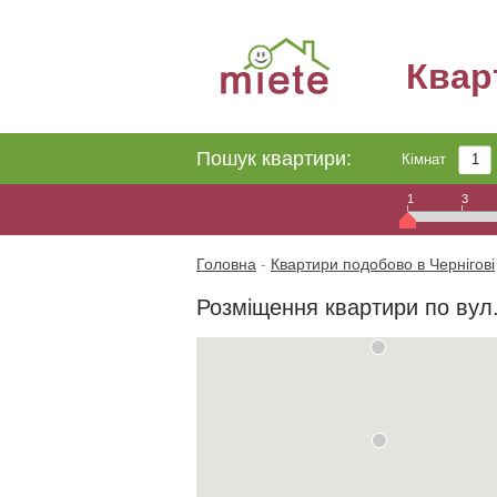
Квар
Пошук квартири:
Кімнат
1
3
Головна
-
Квартири подобово в Чернігові
Розміщення квартири по вул.