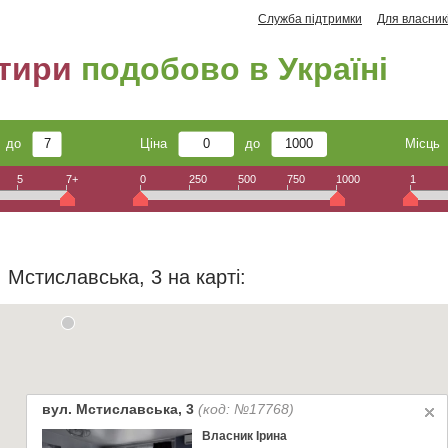
Служба підтримки
Для власник
тири
подобово в Україні
до
Ціна
до
Місц
5
7+
0
250
500
750
1000
1
 Мстиславська, 3 на карті:
вул. Мстиславська, 3
(код: №17768)
Власник Ірина