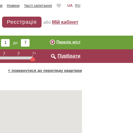
ів
Новини
Часті запитання
UA
RU
Реєстрація
або
Мій кабінет
Перелік міст
ь
до
3
5
7+
Підібрати
< повернутися до перегляду квартири