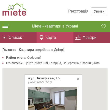
Реєстрація
Увійти
Miete - квартири в Україні
Список
Карта
Фільтри
Головна
-
Квартири подобово в Дніпрі
Район міста:
Соборний
Орієнтири:
Центр
,
Мост Сіті
,
Гагаріна
,
Набережна
,
Яворницького
вул. Акінфієва, 15
(код: №21028)