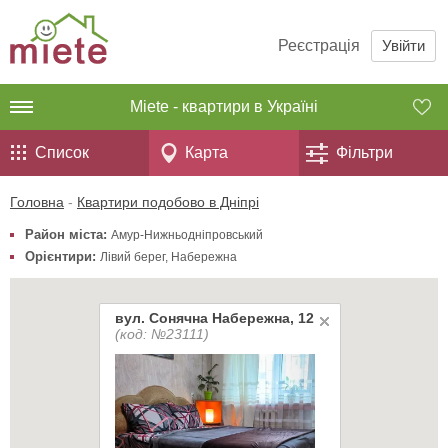
Реєстрація
Увійти
Miete - квартири в Україні
Список
Карта
Фільтри
Головна
-
Квартири подобово в Дніпрі
Район міста:
Амур-Нижньодніпровський
Орієнтири:
Лівий берег
,
Набережна
вул. Сонячна Набережна, 12
(код: №23111)