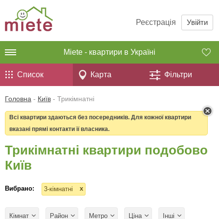
Реєстрація
Увійти
Miete - квартири в Україні
Список
Карта
Фільтри
Головна
-
Київ
-
Трикімнатні
Всі квартири здаються без посередників. Для кожної квартири
вказані прямі контакти її власника.
Трикімнатні квартири подобово
Київ
Вибрано:
x
3-кімнатні
Кімнат
Район
Метро
Ціна
Інші