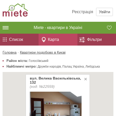
Реєстрація
Увійти
Miete - квартири в Україні
Список
Карта
Фільтри
Головна
-
Квартири подобово в Києві
Район міста:
Голосіївський
Найближчі метро:
Дружби народів
,
Палац Україна
,
Либідська
вул. Велика Васильківська,
132
(код: №22559)