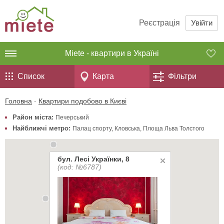
Реєстрація
Увійти
Miete - квартири в Україні
Список
Карта
Фільтри
Головна
-
Квартири подобово в Києві
Район міста:
Печерський
Найближчі метро:
Палац спорту
,
Кловська
,
Площа Льва Толстого
бул. Лесі Українки, 8
(код: №6787)