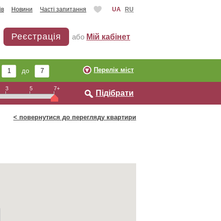
ів
Новини
Часті запитання
UA
RU
Реєстрація
або
Мій кабінет
Перелік міст
ь
до
3
5
7+
Підібрати
< повернутися до перегляду квартири