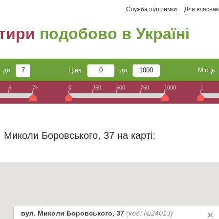
Служба підтримки
Для власник
тири
подобово в Україні
до
Ціна
до
Місц
5
7+
0
250
500
750
1000
1
 Миколи Боровського, 37 на карті:
вул. Миколи Боровського, 37
(код: №24013)