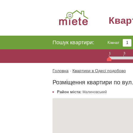
Квар
Пошук квартири:
Кімнат
1
3
Головна
-
Квартири в Одесі подобово
Розміщення квартири по вул.
Район міста:
Малиновський