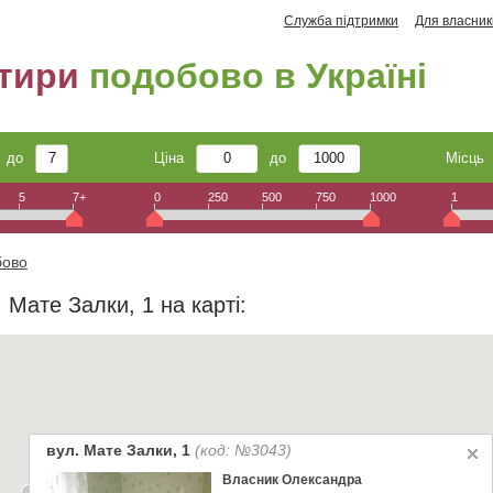
Служба підтримки
Для власник
тири
подобово в Україні
до
Ціна
до
Місц
5
7+
0
250
500
750
1000
1
бово
 Мате Залки, 1 на карті:
вул. Мате Залки, 1
(код: №3043)
Власник Олександра