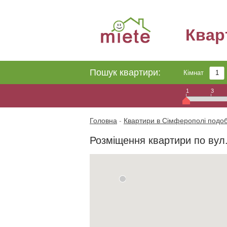
Квар
Пошук квартири:
Кімнат
1
3
Головна
-
Квартири в Сімферополі подо
Розміщення квартири по вул.