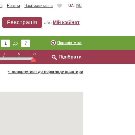
ів
Новини
Часті запитання
UA
RU
Реєстрація
або
Мій кабінет
Перелік міст
ь
до
3
5
7+
Підібрати
< повернутися до перегляду квартири