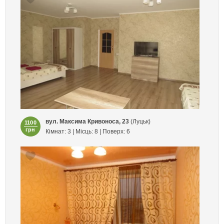
вул. Максима Кривоноса, 23
(Луцьк)
1100
грн
Кімнат: 3 | Місць: 8 | Поверх: 6