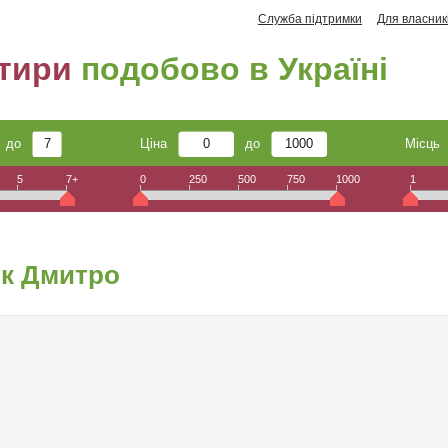
Служба підтримки
Для власник
тири
подобово в Україні
до
Ціна
до
Місц
5
7+
0
250
500
750
1000
1
ик Дмитро