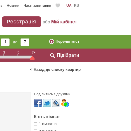
ів
Новини
Часті запитання
UA
RU
Реєстрація
або
Мій кабінет
Перелік міст
ь
до
3
5
7+
Підібрати
< Назад до списку квартир
Поділитись з друзями
К-сть кімнат
1-кімнатна