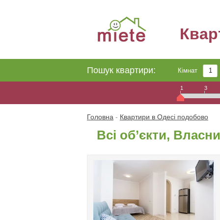
Квар
Пошук квартири:
Кімнат
1
3
Головна
-
Квартири в Одесі подобово
Всі об’єкти, Власн