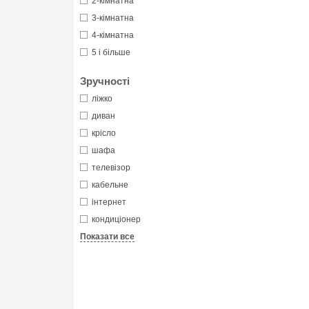
2-кімнатна
3-кімнатна
4-кімнатна
5 і більше
Зручності
ліжко
диван
крісло
шафа
телевізор
кабельне
інтернет
кондиціонер
Показати все