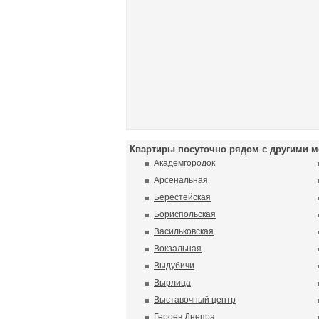
Квартиры посуточно рядом с другими м
Академгородок
Арсенальная
Берестейская
Бориспольская
Васильковская
Вокзальная
Выдубичи
Вырлица
Выставочный центр
Героев Днепра