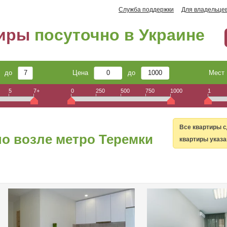
Служба поддержки
Для владельце
тиры
посуточно в Украине
до
Цена
до
Мес
5
7+
0
250
500
750
1000
1
Все квартиры с
о возле метро Теремки
квартиры указа