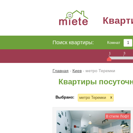
Квар
Поиск квартиры:
Комнат
1
3
Главная
-
Киев
-
метро Теремки
Квартиры посуточн
Выбрано:
x
метро Теремки
В стиле Лофт