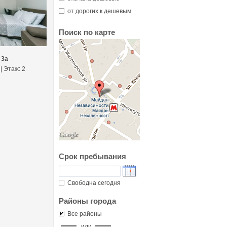
от дорогих к дешевым
Поиск по карте
 3а
 | Этаж: 2
Срок пребывания
Свободна сегодня
Районы города
Все районы
или