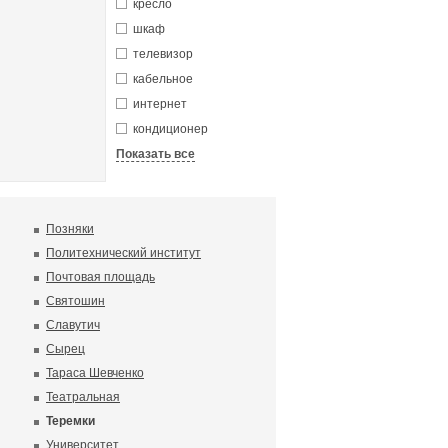
кресло
шкаф
телевизор
кабельное
интернет
кондиционер
Показать все
Позняки
Политехнический институт
Почтовая площадь
Святошин
Славутич
Сырец
Тараса Шевченко
Театральная
Теремки
Университет