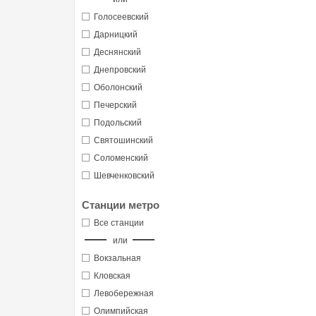
Голосеевский
Дарницкий
Деснянский
Днепровский
Оболонский
Печерский
Подольский
Святошинский
Соломенский
Шевченковский
Станции метро
Все станции
или
Вокзальная
Кловская
Левобережная
Олимпийская