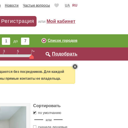
в
Новости
Частые вопросы
UA
RU
Регистрация
или
Мой кабинет
Список городов
т
до
3
5
7+
Подобрать
даются без посредников. Для каждой
ны прямые контакты ее владельца.
Сортировать
по умолчанию
или
сначала дешевые