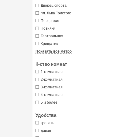
Дворец спорта
пл. Льва Толстого
Печерская
Позняки
Театральная
Крещатик
Показать все метро
К-ство комнат
1-комнатная
2-комнатная
3-комнатная
4-комнатная
5 и более
Удобства
кровать
диван