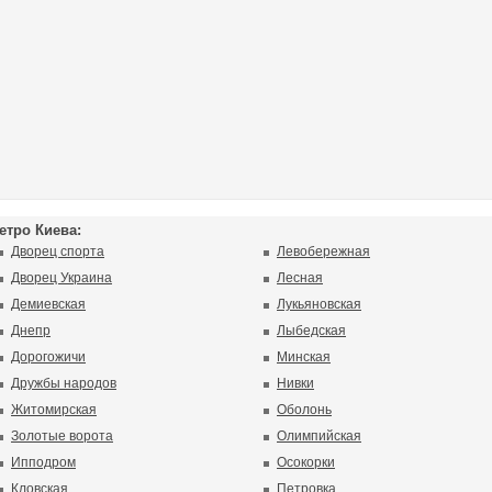
етро Киева:
Дворец спорта
Левобережная
Дворец Украина
Лесная
Демиевская
Лукьяновская
Днепр
Лыбедская
Дорогожичи
Минская
Дружбы народов
Нивки
Житомирская
Оболонь
Золотые ворота
Олимпийская
Ипподром
Осокорки
Кловская
Петровка