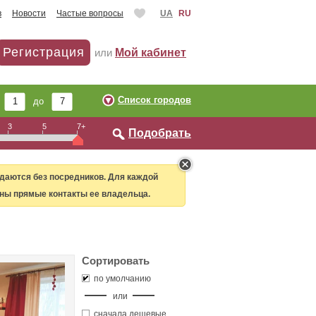
в
Новости
Частые вопросы
UA
RU
Регистрация
или
Мой кабинет
Список городов
т
до
3
5
7+
Подобрать
даются без посредников. Для каждой
ны прямые контакты ее владельца.
Сортировать
по умолчанию
или
сначала дешевые