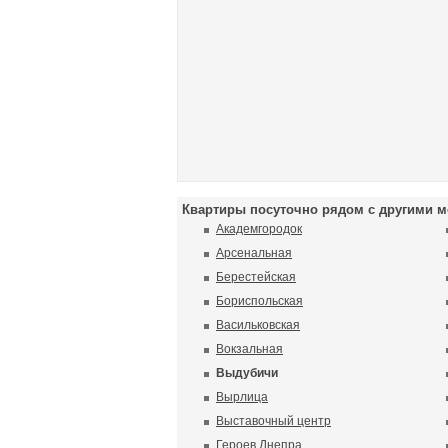
Квартиры посуточно рядом с другими м
Академгородок
Арсенальная
Берестейская
Бориспольская
Васильковская
Вокзальная
Выдубичи
Вырлица
Выставочный центр
Героев Днепра