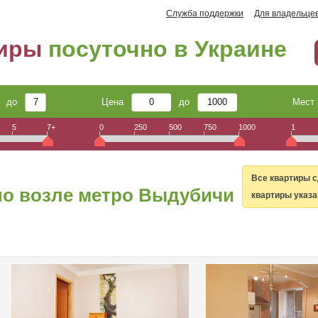
Служба поддержки
Для владельце
тиры
посуточно в Украине
до
Цена
до
Мес
5
7+
0
250
500
750
1000
1
Все квартиры с
но возле метро Выдубичи
квартиры указа