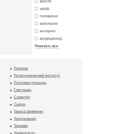
кресло
шкаф
телевизор
кабельное
интернет
кондиционер
Показать все
Позняки
Политехнический институт
Почтовая площадь
Святошин
Славутич
Сырец
Тараса Шевченко
Театральная
Теремки
Университет