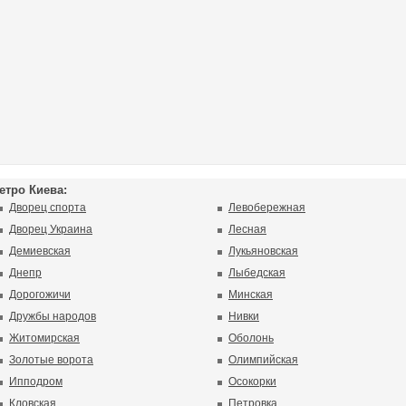
етро Киева:
Дворец спорта
Левобережная
Дворец Украина
Лесная
Демиевская
Лукьяновская
Днепр
Лыбедская
Дорогожичи
Минская
Дружбы народов
Нивки
Житомирская
Оболонь
Золотые ворота
Олимпийская
Ипподром
Осокорки
Кловская
Петровка