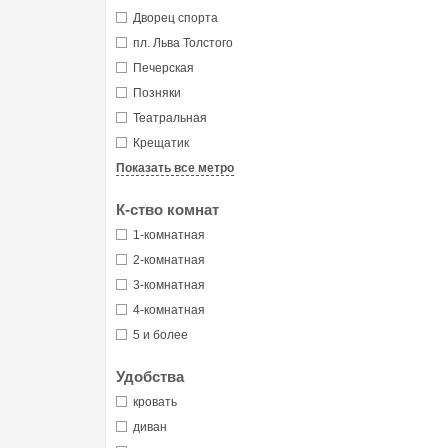
Дворец спорта
пл. Льва Толстого
Печерская
Позняки
Театральная
Крещатик
Показать все метро
К-ство комнат
1-комнатная
2-комнатная
3-комнатная
4-комнатная
5 и более
Удобства
кровать
диван