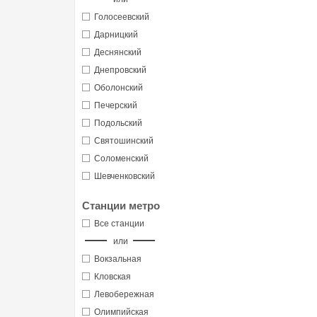
Голосеевский
Дарницкий
Деснянский
Днепровский
Оболонский
Печерский
Подольский
Святошинский
Соломенский
Шевченковский
Станции метро
Все станции
или
Вокзальная
Кловская
Левобережная
Олимпийская