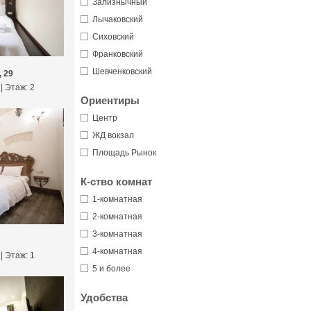
Зализнычный
Лычаковский
Сиховский
Франковский
Шевченковский
, 29
 | Этаж: 2
Ориентиры
Центр
ЖД вокзал
Площадь Рынок
К-ство комнат
1-комнатная
2-комнатная
3-комнатная
4-комнатная
 | Этаж: 1
5 и более
Удобства