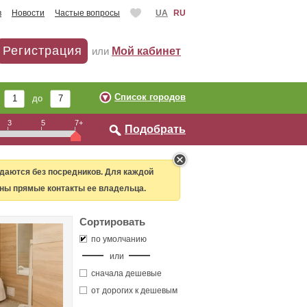
в
Новости
Частые вопросы
UA
RU
Регистрация
или
Мой кабинет
Список городов
т
до
3
5
7+
Подобрать
даются без посредников. Для каждой
ны прямые контакты ее владельца.
Сортировать
по умолчанию
или
сначала дешевые
от дорогих к дешевым