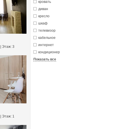
кровать
диван
кресло
шкаф
телевизор
кабельное
интернет
 | Этаж: 3
кондиционер
Показать все
 | Этаж: 1