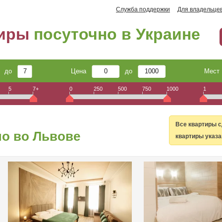
Служба поддержки
Для владельце
тиры
посуточно в Украине
до
Цена
до
Мес
5
7+
0
250
500
750
1000
1
Все квартиры с
о во Львове
квартиры указа