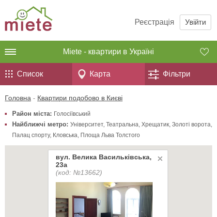
Реєстрація
Увійти
Miete - квартири в Україні
Список
Карта
Фільтри
Головна
-
Квартири подобово в Києві
Район міста:
Голосіївський
Найближчі метро:
Університет
,
Театральна
,
Хрещатик
,
Золоті ворота
,
Палац спорту
,
Кловська
,
Площа Льва Толстого
вул. Велика Васильківська,
23а
(код: №13662)