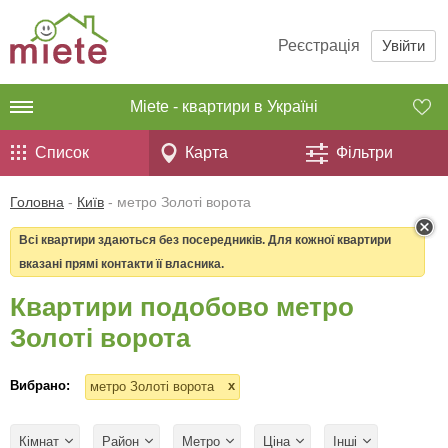
Реєстрація
Увійти
Miete - квартири в Україні
Список
Карта
Фільтри
Головна
-
Київ
-
метро Золоті ворота
Всі квартири здаються без посередників. Для кожної квартири
вказані прямі контакти її власника.
Квартири подобово метро
Золоті ворота
Вибрано:
x
метро Золоті ворота
Кімнат
Район
Метро
Ціна
Інші