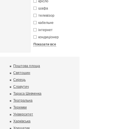
крісло
шафа
телевізор
кабельне
інтернет
кондиціонер
Показати все
Поштова площа
Святошин
Сирець
Славутич
Тараса Шевченка
Театральна
Теремки
Університет
Харківська
Хрещатик