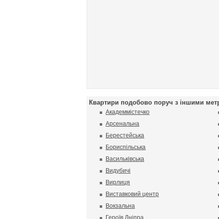
Квартири подобово поруч з іншими мет
Академмістечко
Арсенальна
Берестейська
Бориспільська
Васильківська
Видубичі
Вирлиця
Виставковий центр
Вокзальна
Героїв Дніпра