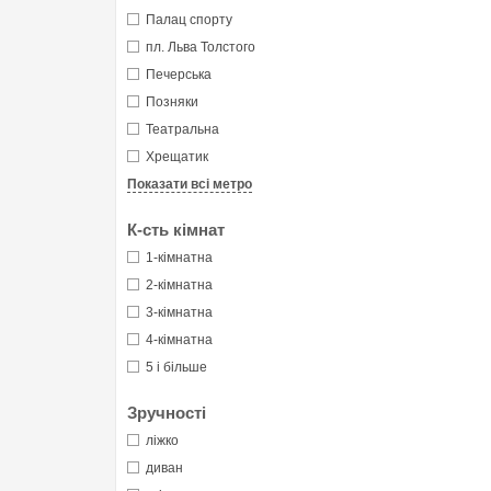
Палац спорту
пл. Льва Толстого
Печерська
Позняки
Театральна
Хрещатик
Показати всі метро
К-сть кімнат
1-кімнатна
2-кімнатна
3-кімнатна
4-кімнатна
5 і більше
Зручності
ліжко
диван