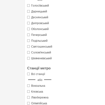
Голосіївський
Дарницький
Деснянський
Дніпровський
Оболонський
Печерський
Подільський
Святошинський
Солом'янський
Шевченківський
Станції метро
Всі станції
або
Вокзальна
Кловська
Лівобережна
Олімпійська