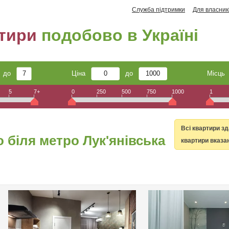
Служба підтримки
Для власник
тири
подобово в Україні
до
Ціна
до
Місц
5
7+
0
250
500
750
1000
1
Всі квартири з
 біля метро Лук'янівська
квартири вказан