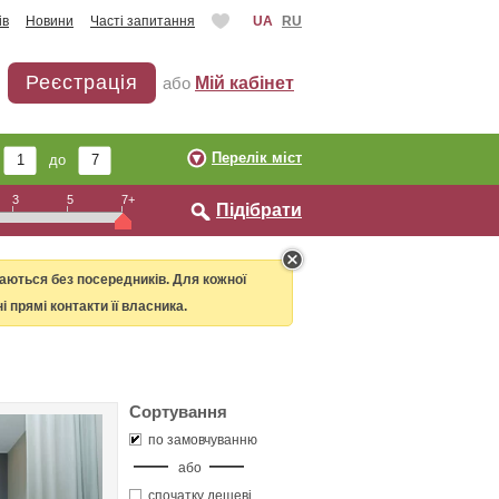
ів
Новини
Часті запитання
UA
RU
Реєстрація
або
Мій кабінет
Перелік міст
ь
до
3
5
7+
Підібрати
даються без посередників. Для кожної
і прямі контакти її власника.
Сортування
по замовчуванню
або
спочатку дешеві