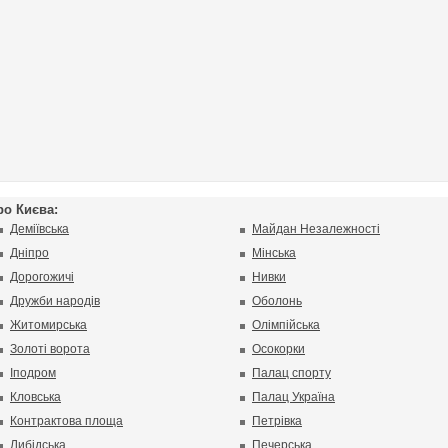
ро Києва:
Деміївська
Майдан Незалежності
Дніпро
Мінська
Дорогожичі
Нивки
Дружби народів
Оболонь
Житомирська
Олімпійська
Золоті ворота
Осокорки
Іподром
Палац спорту
Кловська
Палац Україна
Контрактова площа
Петрівка
Либідська
Печерська