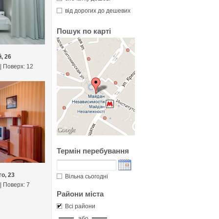
від дорогих до дешевих
Пошук по карті
, 26
 | Поверх: 12
Термін перебування
о, 23
Вільна сьогодні
 | Поверх: 7
Райони міста
Всі райони
або