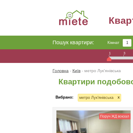
Квар
Пошук квартири:
Кімнат
1
3
Головна
-
Київ
-
метро Лук'янівська
Квартири подобово
Вибрано:
x
метро Лук'янівська
Поруч ЖД вокзал