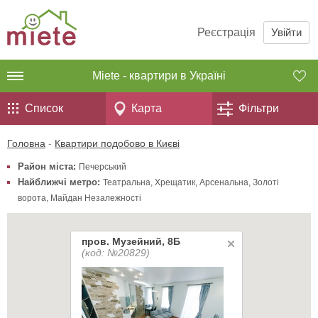
Реєстрація
Увійти
Miete - квартири в Україні
Список
Карта
Фільтри
Головна
-
Квартири подобово в Києві
Район міста:
Печерський
Найближчі метро:
Театральна
,
Хрещатик
,
Арсенальна
,
Золоті
ворота
,
Майдан Незалежності
пров. Музейний, 8Б
(код: №20829)