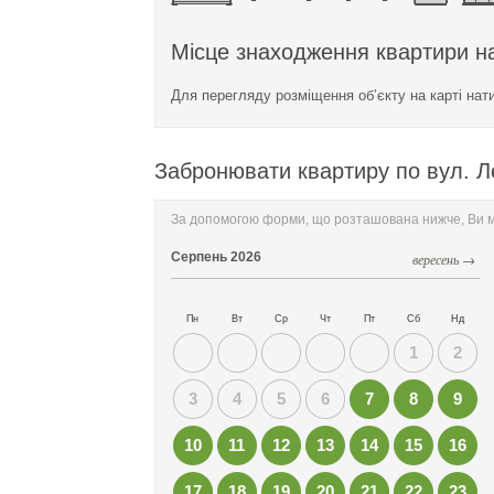
Місце знаходження квартири на
Для перегляду розміщення об’єкту на карті нат
Забронювати квартиру по вул. Ле
За допомогою форми, що розташована нижче, Ви мо
Серпень
2026
вересень →
Пн
Вт
Ср
Чт
Пт
Сб
Нд
1
2
3
4
5
6
7
8
9
10
11
12
13
14
15
16
17
18
19
20
21
22
23