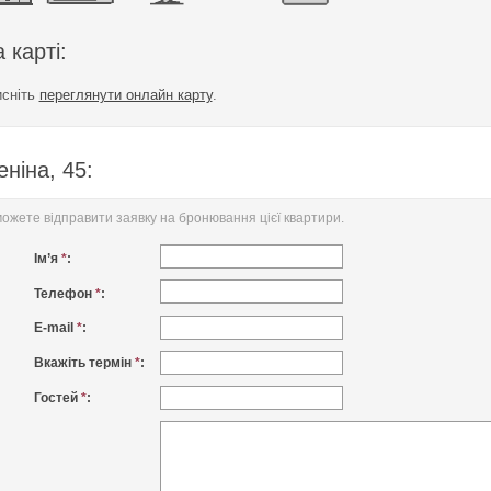
 карті:
исніть
переглянути онлайн карту
.
ніна, 45:
жете відправити заявку на бронювання цієї квартири.
Ім’я
*
:
Телефон
*
:
E-mail
*
:
Вкажіть термін
*
:
Гостей
*
: