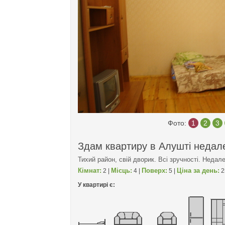
Фото:
1
2
3
Здам квартиру в Алушті недал
Тихий район, свій дворик. Всі зручності. Недал
Кімнат:
Місць:
Поверх:
Ціна за день:
2 |
4 |
5 |
2
У квартирі є: