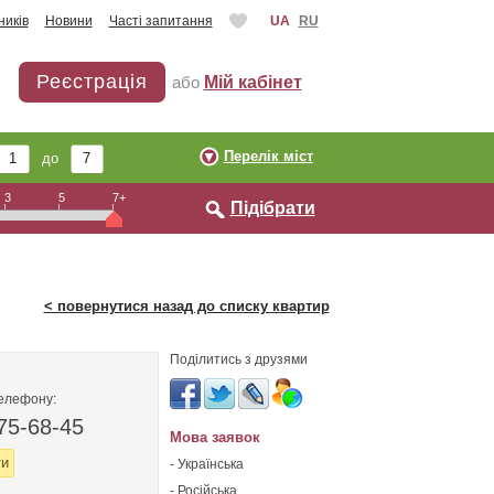
ників
Новини
Часті запитання
UA
RU
Реєстрація
або
Мій кабінет
Перелік міст
до
3
5
7+
Підібрати
< повернутися назад до списку квартир
Поділитись з друзями
телефону:
75-68-45
Мова заявок
ти
- Українська
- Російська