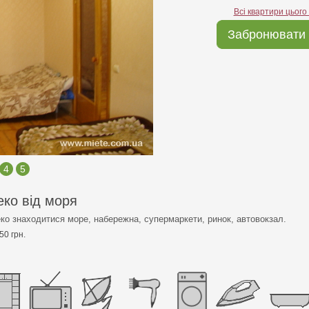
Всі квартири цього
Забронювати 
4
5
еко від моря
еко знаходитися море, набережна, супермаркети, ринок, автовокзал.
50 грн.