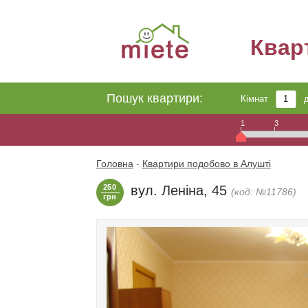
Квар
Пошук квартири:
Кімнат
1
3
Головна
-
Квартири подобово в Алушті
250
вул. Леніна, 45
(код: №11786)
грн