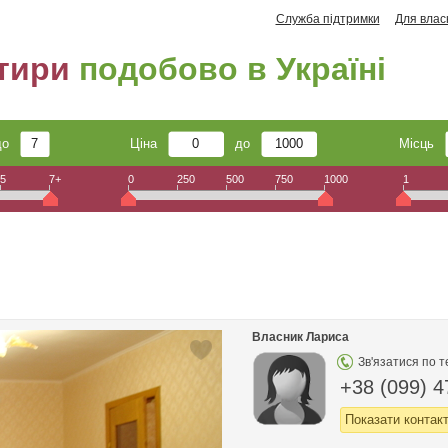
Служба підтримки
Для влас
тири
подобово в Україні
до
Ціна
до
Місць
5
7+
0
250
500
750
1000
1
Власник Лариса
Зв'язатися по 
+38 (099) 4
Показати контак