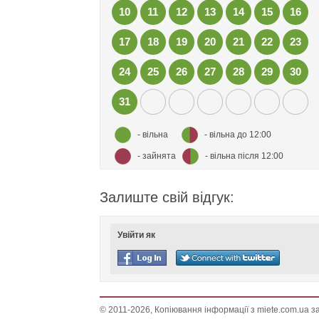
10
11
12
13
14
15
16
17
18
19
20
21
22
23
24
25
26
27
28
29
30
31
- вільна
- вільна до 12:00
- зайнята
- вільна після 12:00
Залиште свій відгук:
Увійти як
© 2011-2026, Копіювання інформації з miete.com.ua 