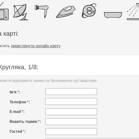
 карті:
исніть
переглянути онлайн карту
.
ругляка, 1/8:
жете відправити заявку на бронювання цієї квартири.
Ім’я
*
:
Телефон
*
:
E-mail
*
:
Вкажіть термін
*
:
Гостей
*
: