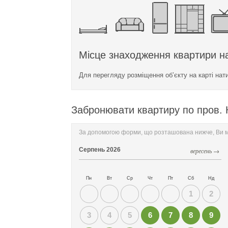
Місце знаходження квартири на
Для перегляду розміщення об’єкту на карті нат
Забронювати квартиру по пров. К
За допомогою форми, що розташована нижче, Ви мо
Серпень
2026
вересень →
Пн
Вт
Ср
Чт
Пт
Сб
Нд
1
2
3
4
5
6
7
8
9