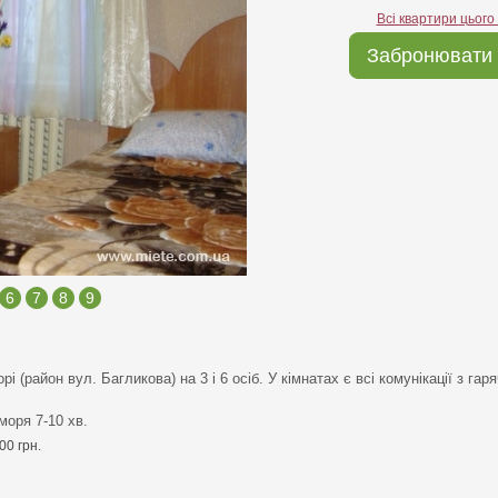
Всі квартири цього
Забронювати 
6
7
8
9
і (район вул. Багликова) на 3 і 6 осіб. У кімнатах є всі комунікації з га
моря 7-10 хв.
00 грн.