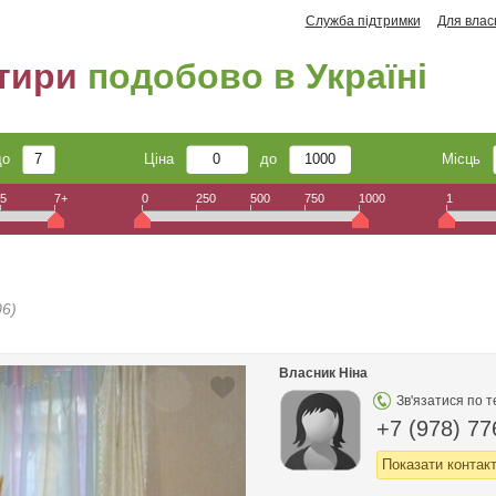
Служба підтримки
Для влас
тири
подобово в Україні
до
Ціна
до
Місць
5
7+
0
250
500
750
1000
1
6)
Власник Ніна
Зв'язатися по 
+7 (978) 77
Показати контак