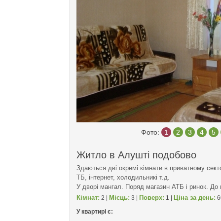
Фото:
1
2
3
4
5
Житло в Алушті подобово
Здаються дві окремі кімнати в приватному сектор
ТБ, інтернет, холодильникі т.д.
У дворі мангал. Поряд магазин АТБ і ринок. До 
Кімнат:
Місць:
Поверх:
Ціна за день:
2 |
3 |
1 |
6
У квартирі є: