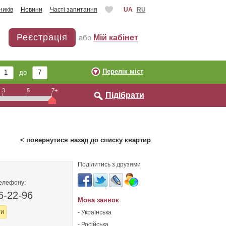
ників
Новини
Часті запитання
UA
RU
Реєстрація
або
Мій кабінет
Перелік міст
до
3
5
7+
Підібрати
< повернутися назад до списку квартир
Поділитись з друзями
телефону:
6-22-96
Мова заявок
ти
- Українська
- Російська