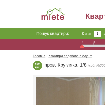
Квар
Пошук квартири:
Кімнат
1
3
Головна
-
Квартири подобово в Алушті
600
пров. Кругляка, 1/8
(код: №300
грн