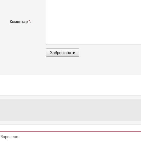
Коментар
*
:
заборонено.