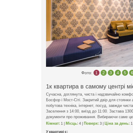
Фото:
1
2
3
4
5
1к квартира в самому центрі мі
Сучасна, доглянута, чиста і надзвичайно комф
Босфор і Мост-Сіті. Закритий двір для стоянки 
побутова техніка, інтернет, посуд, завжди чист
Заселення з 14:00, виїзд до 11:00. Застава 130
документи про проживання. Вибираючи саме цю
Кімнат:
Місць:
Поверх:
Ціна за день:
1 |
4 |
3 |
1
У квартирі є: