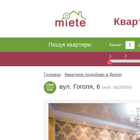
Квар
Пошук квартири:
Кімнат
1
3
Головна
-
Квартири подобово в Дніпрі
1300
вул. Гоголя, 6
(код: №20054)
грн