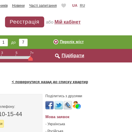
ників
Новини
Часті запитання
UA
RU
Реєстрація
або
Мій кабінет
Перелік міст
до
3
5
7+
Підібрати
< повернутися назад до списку квартир
Поділитись з друзями
телефону:
10-15-44
Мова заявок
ти
- Українська
- Російська