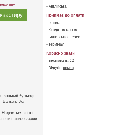
 власника
- Англійська
квартиру
Приймає до оплати
- Готівка
- Кредитна картка
- Банківський переказ
- Термінал
Корисно знати
- Бронювань: 12
- Відгуків:
немає
славський бульвар,
н. Балкон. Вся
. Надаються звітні
енням і атмосферою.