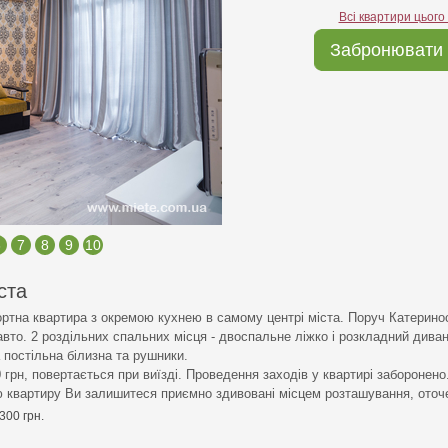
Всі квартири цього
Забронювати 
6
7
8
9
10
ста
ортна квартира з окремою кухнею в самому центрі міста. Поруч Катерино
авто. 2 роздільних спальних місця - двоспальне ліжко і розкладний дива
а постільна білизна та рушники.
0 грн, повертається при виїзді. Проведення заходів у квартирі заборонено
 квартиру Ви залишитеся приємно здивовані місцем розташування, оточ
300 грн.