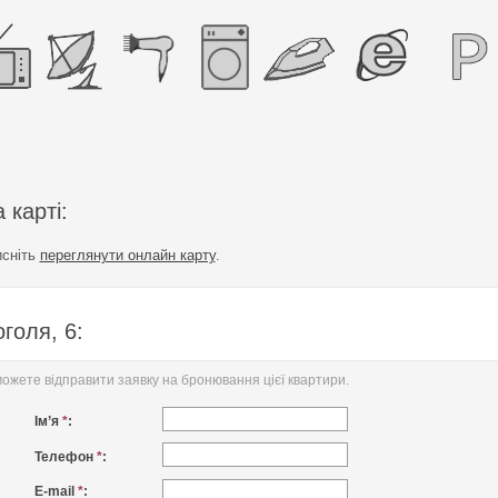
 карті:
исніть
переглянути онлайн карту
.
голя, 6:
жете відправити заявку на бронювання цієї квартири.
Ім’я
*
:
Телефон
*
:
E-mail
*
: