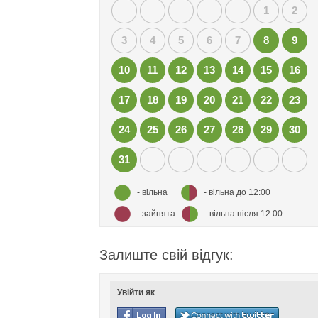
1
2
3
4
5
6
7
8
9
10
11
12
13
14
15
16
17
18
19
20
21
22
23
24
25
26
27
28
29
30
31
- вільна
- вільна до 12:00
- зайнята
- вільна після 12:00
Залиште свій відгук:
Увійти як