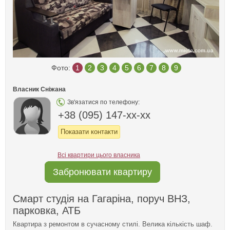
Фото:
1
2
3
4
5
6
7
8
9
Власник Сніжана
Зв'язатися по телефону:
+38 (095) 147-xx-xx
Показати контакти
Всі квартири цього власника
Забронювати квартиру
Смарт студія на Гагаріна, поруч ВНЗ,
парковка, АТБ
Квартира з ремонтом в сучасному стилі. Велика кількість шаф.