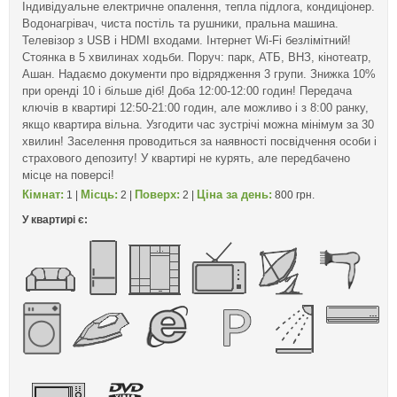
Індивідуальне електричне опалення, тепла підлога, кондиціонер.
Водонагрівач, чиста постіль та рушники, пральна машина.
Телевізор з USB і HDMI входами. Інтернет Wi-Fi безлімітний!
Стоянка в 5 хвилинах ходьби. Поруч: парк, АТБ, ВНЗ, кінотеатр,
Ашан. Надаємо документи про відрядження 3 групи. Знижка 10%
при оренді 10 і більше діб! Доба 12:00-12:00 годин! Передача
ключів в квартирі 12:50-21:00 годин, але можливо і з 8:00 ранку,
якщо квартира вільна. Узгодити час зустрічі можна мінімум за 30
хвилин! Заселення проводиться за наявності посвідчення особи і
страхового депозиту! У квартирі не курять, але передбачено
місце на поверсі!
Кімнат:
Місць:
Поверх:
Ціна за день:
1 |
2 |
2 |
800 грн.
У квартирі є: