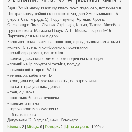
2-кімнатний Люкс, Wi-Fi, роздільні кімнати
Здам 2-х кімнатну квартиру класу люкс подобово, потижнево в
Центральному районі на проспекті Богдана Хмельницького, 5
(Героїв Сталінграда, 5). Поруч вулиці: Артема, Кірова,
Олександра Поля, Січових Стрільців, Ілліча, Титова, Михайла
Грушевського. Магазини Варус, АТБ. Міська лікарня №16.
Парковка для машин у дворі.
Квартира тепла, затишна, простора, з роздільними кімнатами і
кухнею. Є все для комфортного проживання:
- новий євроремонт, сантехніка
- велике двоспальне ліжко з ортопедичним матрацом
- повний набір побутової техніки, посуду
- швидкісний інтернет Wi-Fi
- телевізор, кабельне ТБ
- холодильник, мікрохвильова піч, електро чайник
- праска, прасувальна дошка
- фен, сушарка
- постільна білизна, рушники
- предмети гігієни
- гаряча вода без обмеження
- і багато іншого.
Документи "2, 3 група", чеки. Консьєрж.
Кімнат:
Місць:
Поверх:
Ціна за день:
2 |
6 |
2 |
1400 грн.