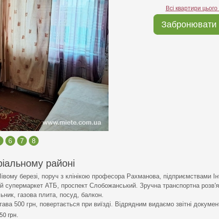
Всі квартири цього
Забронювати 
5
6
7
8
ріальному районі
Лівому березі, поруч з клінікою професора Рахманова, підприємствами Ін
ий супермаркет АТБ, проспект Слобожанський. Зручна транспортна розв'я
ьник, газова плита, посуд, балкон.
става 500 грн, повертається при виїзді. Відрядним видаємо звітні докумен
50 грн.