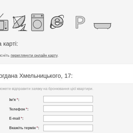
 карті:
исніть
переглянути онлайн карту
.
огдана Хмельницького, 17:
жете відправити заявку на бронювання цієї квартири.
Ім’я
*
:
Телефон
*
:
E-mail
*
:
Вкажіть термін
*
: