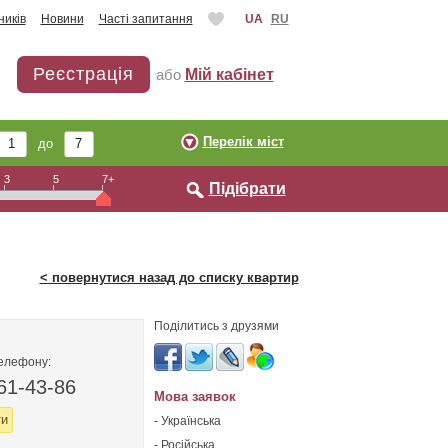
ників
Новини
Часті запитання
UA
RU
Реєстрація
або
Мій кабінет
Перелік міст
до
3
5
7+
Підібрати
< повернутися назад до списку квартир
Поділитись з друзями
телефону:
61-43-86
Мова заявок
ти
- Українська
- Російська