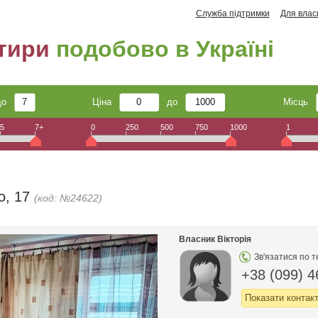
Служба підтримки
Для влас
тири
подобово в Україні
до
Ціна
до
Місць
5
7+
0
250
500
750
1000
1
о, 17
(код: №24622)
Власник Вікторія
Зв'язатися по 
+38 (099) 4
Показати контак