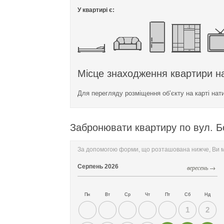
У квартирі є:
Місце знаходження квартири на
Для перегляду розміщення об’єкту на карті нат
Забронювати квартиру по вул. Б
За допомогою форми, що розташована нижче, Ви мо
Серпень
2026
вересень →
Пн
Вт
Ср
Чт
Пт
Сб
Нд
1
2