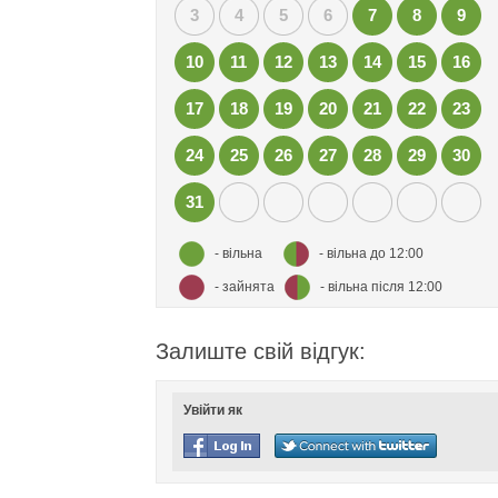
3
4
5
6
7
8
9
10
11
12
13
14
15
16
17
18
19
20
21
22
23
24
25
26
27
28
29
30
31
- вільна
- вільна до 12:00
- зайнята
- вільна після 12:00
Залиште свій відгук:
Увійти як