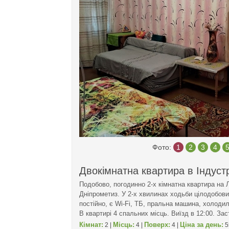
Фото:
1
2
3
4
Двокімнатна квартира в Індуст
Подобово, погодинно 2-х кімнатна квартира на 
Дніпрометиз. У 2-х хвилинах ходьби цілодобов
постійно, є Wi-Fi, ТБ, пральна машина, холодил
В квартирі 4 спальних місць. Виїзд в 12:00. За
Кімнат:
Місць:
Поверх:
Ціна за день:
2 |
4 |
4 |
5