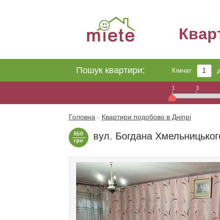
Квар
Пошук квартири:
Кімнат
1
3
Головна
-
Квартири подобово в Дніпрі
550
вул. Богдана Хмельницьког
грн