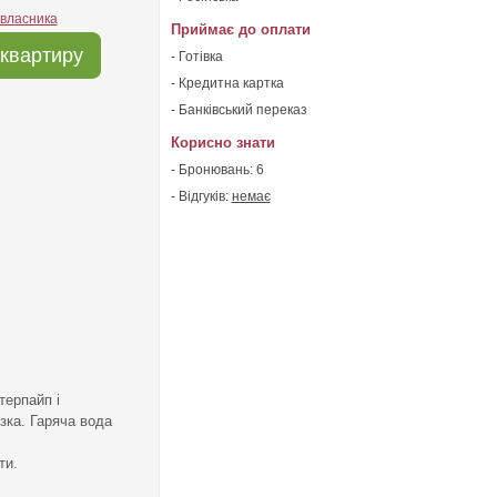
 власника
Приймає до оплати
квартиру
- Готівка
- Кредитна картка
- Банківський переказ
Корисно знати
- Бронювань: 6
- Відгуків:
немає
терпайп і
зка. Гаряча вода
ти.