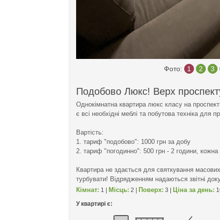
Фото:
1
2
3
Подобово Люкс! Верх проспект
Однокімнатна квартира люкс класу на проспекті 
є всі необхідні меблі та побутова техніка для пр
Вартість:
1. тариф "подобово": 1000 грн за добу
2. тариф "погодинно": 500 грн - 2 години, кожна
Квартира не здається для святкування масових 
турбувати! Відрядженням надаються звітні док
Кімнат:
Місць:
Поверх:
Ціна за день:
1 |
2 |
3 |
1
У квартирі є: