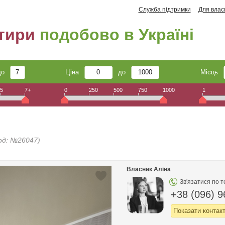
Служба підтримки
Для влас
тири
подобово в Україні
до
Ціна
до
Місць
5
7+
0
250
500
750
1000
1
од: №26047)
Власник Аліна
Зв'язатися по 
+38 (096) 9
Показати контак