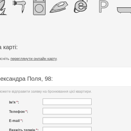
 карті:
исніть
переглянути онлайн карту
.
ександра Поля, 98:
жете відправити заявку на бронювання цієї квартири.
Ім’я
*
:
Телефон
*
:
E-mail
*
:
Вкажіть термін
*
: