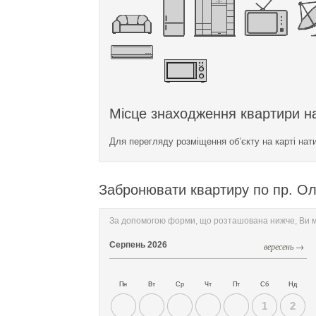
Місце знаходження квартири на
Для перегляду розміщення об’єкту на карті нат
Забронювати квартиру по пр. Ол
За допомогою форми, що розташована нижче, Ви мо
Серпень
2026
вересень →
Пн
Вт
Ср
Чт
Пт
Сб
Нд
1
2