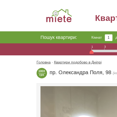
Квар
Пошук квартири:
Кімнат
1
3
Головна
-
Квартири подобово в Дніпрі
1000
пр. Олександра Поля, 98
(к
грн