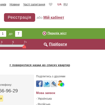
ників
Новини
Часті запитання
UA
RU
Реєстрація
або
Мій кабінет
Перелік міст
до
3
5
7+
Підібрати
< повернутися назад до списку квартир
Поділитись з друзями
телефону:
66-96-29
Мова заявок
ти
- Українська
- Російська