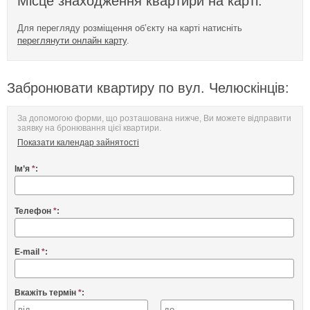
Місце знаходження квартири на карті:
Для перегляду розміщення об’єкту на карті натисніть
переглянути онлайн карту
.
Забронювати квартиру по вул. Челюскінців:
За допомогою форми, що розташована нижче, Ви можете відправити
заявку на бронювання цієї квартири.
Показати календар зайнятості
Ім’я
*
:
Телефон
*
:
E-mail
*
:
Вкажіть термін
*
: