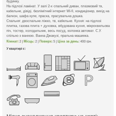
будинку.
На підлозі ламінат. У залі 2-х спальний диван, плазмовий тв,
кабельне, дівіді, безлімітний інтернет Wi-fi, кондиціонер, вихід на
балкон, шафа купе, праска, прасувальна дошка.
Спальня: двоспальне ліжко, тв, кабельне. Кухня: на підлозі
плитка, газова плита + духовка, вбудована кухня, мікрохвильова
піч, тостер, холодильник, весь посуд, колонка автомат. С.У.
спільно з ванною. Ванна Джакузі, пральна машинка.
Кімнат:
Місць:
Поверх:
Ціна за день:
2 |
2 |
5 |
400 грн.
У квартирі є: