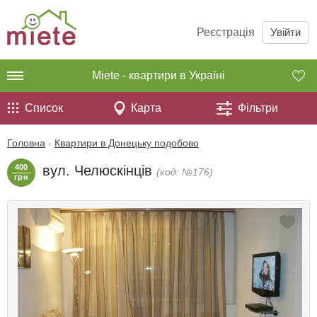
Реєстрація
Увійти
Miete - квартири в Україні
Список
Карта
Фільтри
Головна
-
Квартири в Донецьку подобово
400
вул. Челюскінців
(код: №176)
грн