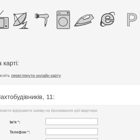
 карті:
исніть
переглянути онлайн карту
.
хтобудівників, 11:
жете відправити заявку на бронювання цієї квартири.
Ім’я
*
:
Телефон
*
: