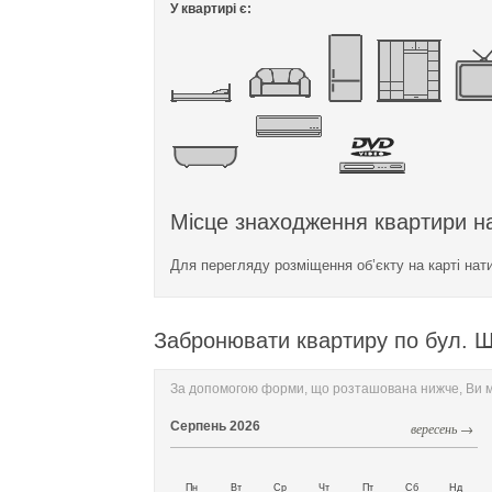
У квартирі є:
Місце знаходження квартири на
Для перегляду розміщення об’єкту на карті нат
Забронювати квартиру по бул. Ша
За допомогою форми, що розташована нижче, Ви мо
Серпень
2026
вересень →
Пн
Вт
Ср
Чт
Пт
Сб
Нд