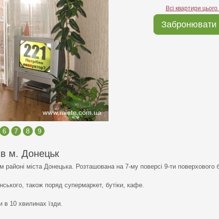
Всі квартири цього
Забронювати 
6
7
8
9
 в м. Донецьк
м районі міста Донецька. Розташована на 7-му поверсі 9-ти поверхового 
нського, також поряд супермаркет, бутіки, кафе.
 в 10 хвилинах їзди.