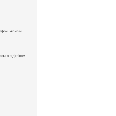
офон, міський
ога з підігрівом.