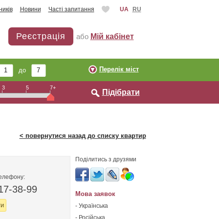
ників
Новини
Часті запитання
UA
RU
Реєстрація
або
Мій кабінет
Перелік міст
до
3
5
7+
Підібрати
< повернутися назад до списку квартир
Поділитись з друзями
телефону:
17-38-99
Мова заявок
ти
- Українська
- Російська