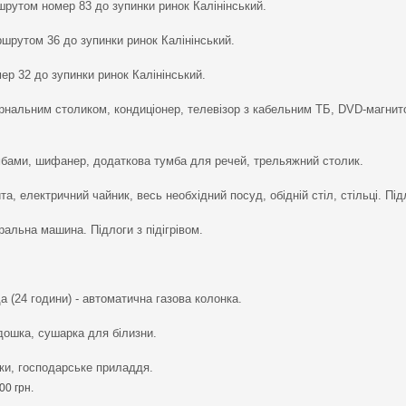
рутом номер 83 до зупинки ринок Калінінський.
шрутом 36 до зупинки ринок Калінінський.
р 32 до зупинки ринок Калінінський.
журнальним столиком, кондиціонер, телевізор з кабельним ТБ, DVD-магнит
умбами, шифанер, додаткова тумба для речей, трельяжний столик.
а, електричний чайник, весь необхідний посуд, обідній стіл, стільці. Підл
ральна машина. Підлоги з підігрівом.
а (24 години) - автоматична газова колонка.
ошка, сушарка для білизни.
ки, господарське приладдя.
00 грн.