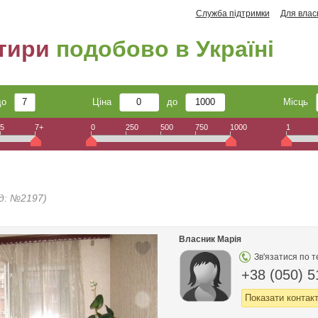
Служба підтримки
Для влас
тири
подобово в Україні
до
Ціна
до
Місць
5
7+
0
250
500
750
1000
1
д: №2197)
Власник Марія
Зв'язатися по 
+38 (050) 5
Показати контак