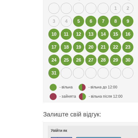
1
2
3
4
5
6
7
8
9
10
11
12
13
14
15
16
17
18
19
20
21
22
23
24
25
26
27
28
29
30
31
- вільна
- вільна до 12:00
- зайнята
- вільна після 12:00
Залиште свій відгук:
Увійти як