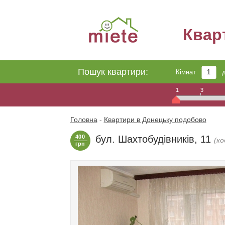
Квар
Пошук квартири:
Кімнат
1
3
Головна
-
Квартири в Донецьку подобово
400
бул. Шахтобудівників, 11
(ко
грн