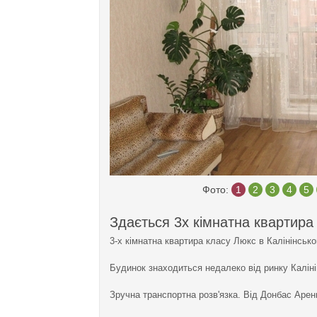
Фото:
1
2
3
4
5
Здається 3х кімнатна квартира
3-х кімнатна квартира класу Люкс в Калінінсько
Будинок знаходиться недалеко від ринку Каліні
Зручна транспортна розв'язка. Від Донбас Арени