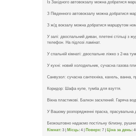
Із Західного автовокзалу можна добратися марш
З Південного автовокзалу можна добратися мар
З ж/д вокзалу можна добратися маршрутом номе
У залі: двоспальний диван, плетені стільці з 
телефон. На підлозі ламінат.
У спальній кімнаті: двоспальне ліжко з 2-ма т
У кухні: новий холодильник, сучасна газова плит
Санвузол: сучасна сантехніка, кахель, ванна, п
Коридор: Шафа купе, тумба для взуття.
Вікна пластикові. Балкон засклений. Гаряча вод
У Вашому розпорядженні праска, прасувальна д
Безкоштовно надаємо постільну білизну, рушни
Кімнат:
Місць:
Поверх:
Ціна за день:
3 |
4 |
7 |
4