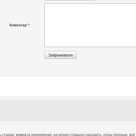
Коментар
*
:
 старая, комната прокуреная, на кухню страшно заходить, полы грязные, всё