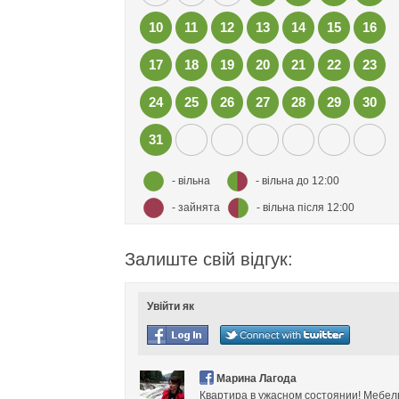
10
11
12
13
14
15
16
17
18
19
20
21
22
23
24
25
26
27
28
29
30
31
- вільна
- вільна до 12:00
- зайнята
- вільна після 12:00
Залиште свій відгук:
Увійти як
Марина Лагода
Квартира в ужасном состоянии! Мебель