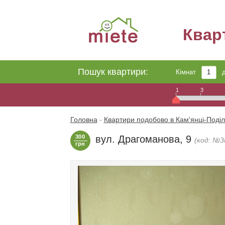
Квар
Пошук квартири:
Кімнат
1
3
Головна
-
Квартири подобово в Кам'янці-Поді
300
вул. Драгоманова, 9
(код: №3
грн