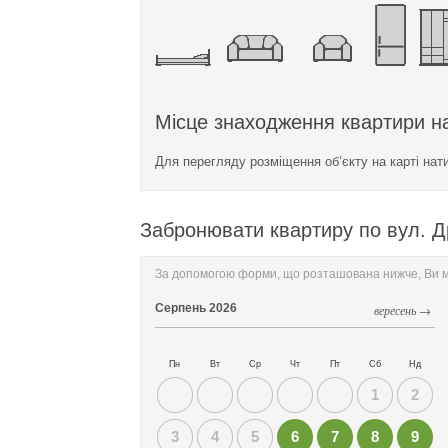
Місце знаходження квартири на
Для перегляду розміщення об’єкту на карті нат
Забронювати квартиру по вул. Д
За допомогою форми, що розташована нижче, Ви мо
Серпень
2026
вересень →
Пн
Вт
Ср
Чт
Пт
Сб
Нд
1
2
3
4
5
6
7
8
9