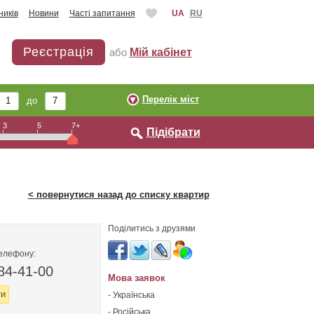
ників
Новини
Часті запитання
UA
RU
Реєстрація
або
Мій кабінет
Перелік міст
до
3
5
7+
Підібрати
< повернутися назад до списку квартир
Поділитись з друзями
телефону:
84-41-00
Мова заявок
ти
- Українська
- Російська