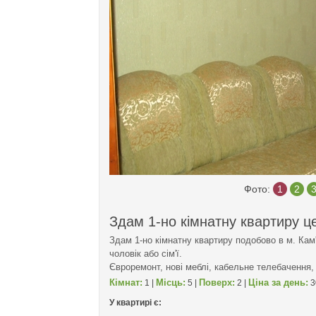
Фото:
1
2
Здам 1-но кімнатну квартиру ц
Здам 1-но кімнатну квартиру подобово в м. Кам
чоловік або сім'ї.
Євроремонт, нові меблі, кабельне телебачення, 
Кімнат:
Місць:
Поверх:
Ціна за день:
1 |
5 |
2 |
3
У квартирі є: