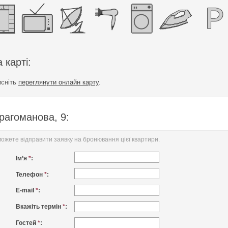
 карті:
исніть
переглянути онлайн карту
.
рагоманова, 9:
жете відправити заявку на бронювання цієї квартири.
Ім’я
*
:
Телефон
*
:
E-mail
*
:
Вкажіть термін
*
:
Гостей
*
: