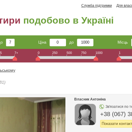
Служба підтримки
Для влас
тири
подобово в Україні
до
Ціна
до
Місць
5
7+
0
250
500
750
1000
1
льському
81)
Власник Антоніна
Зв'язатися по 
+38 (067) 3
Показати контак