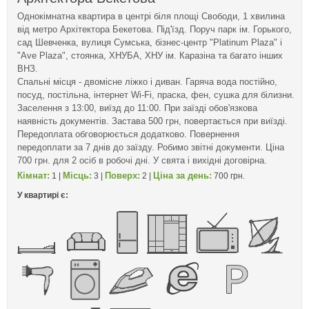
Однокімнатна квартира в центрі біля площі Свободи, 1 хвилина
від метро Архітектора Бекетова. Під'їзд. Поруч парк ім. Горького,
сад Шевченка, вулиця Сумська, бізнес-центр "Platinum Plaza" і
"Ave Plaza", стоянка, ХНУБА, ХНУ ім. Каразіна та багато інших
ВНЗ.
Спальні місця - двомісне ліжко і диван. Гаряча вода постійно,
посуд, постільна, інтернет Wi-Fi, праска, фен, сушка для білизни.
Заселення з 13:00, виїзд до 11:00. При заїзді обов'язкова
наявність документів. Застава 500 грн, повертається при виїзді.
Передоплата обговорюється додатково. Повернення
передоплати за 7 днів до заїзду. Робимо звітні документи. Ціна
700 грн. для 2 осіб в робочі дні. У свята і вихідні договірна.
Кімнат:
Місць:
Поверх:
Ціна за день:
1 |
3 |
2 |
700 грн.
У квартирі є: