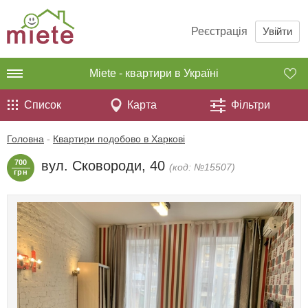
Реєстрація
Увійти
Miete - квартири в Україні
Список
Карта
Фільтри
Головна
-
Квартири подобово в Харкові
700
вул. Сковороди, 40
(код: №15507)
грн