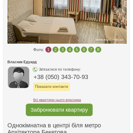
Фото:
1
2
3
4
5
6
7
8
Власник Едуард
Зв'язатися по телефону:
+38 (050) 343-70-93
Показати контакти
Всі квартири цього власника
Забронювати квартиру
Однокімнатна в центрі біля метро
Архітектора Бекетова