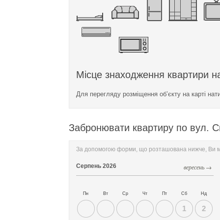
Місце знаходження квартири на
Для перегляду розміщення об’єкту на карті нат
Забронювати квартиру по вул. С
За допомогою форми, що розташована нижче, Ви мо
Серпень
2026
вересень →
Пн
Вт
Ср
Чт
Пт
Сб
Нд
1
2