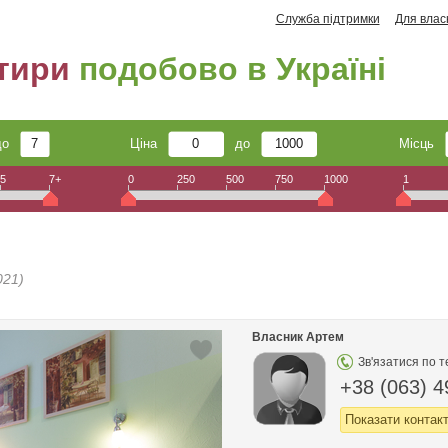
Служба підтримки
Для влас
тири
подобово в Україні
до
Ціна
до
Місць
5
7+
0
250
500
750
1000
1
021)
Власник Артем
Зв'язатися по 
+38 (063) 4
Показати контак