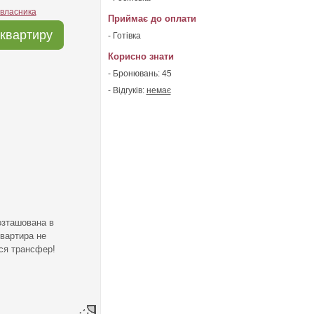
 власника
Приймає до оплати
квартиру
- Готівка
Корисно знати
- Бронювань: 45
- Відгуків:
немає
озташована в
Квартира не
ься трансфер!