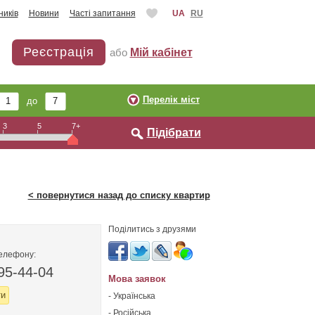
ників
Новини
Часті запитання
UA
RU
Реєстрація
або
Мій кабінет
Перелік міст
до
3
5
7+
Підібрати
< повернутися назад до списку квартир
Поділитись з друзями
телефону:
95-44-04
Мова заявок
ти
- Українська
- Російська