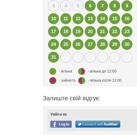
3
4
5
6
7
8
9
10
11
12
13
14
15
16
17
18
19
20
21
22
23
24
25
26
27
28
29
30
31
- вільна
- вільна до 12:00
- зайнята
- вільна після 12:00
Залиште свій відгук:
Увійти як