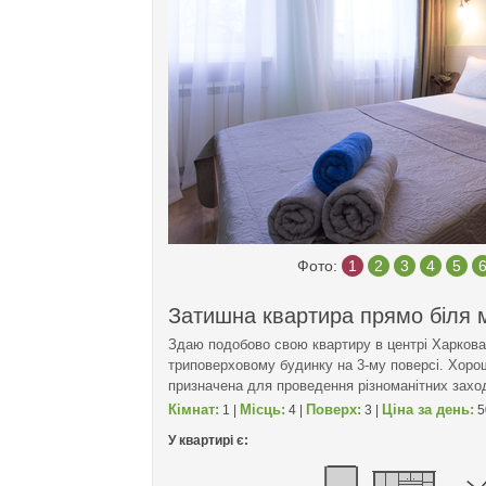
Фото:
1
2
3
4
5
Затишна квартира прямо біля 
Здаю подобово свою квартиру в центрі Харкова
триповерховому будинку на 3-му поверсі. Хорош
призначена для проведення різноманітних заход
Кімнат:
Місць:
Поверх:
Ціна за день:
1 |
4 |
3 |
5
У квартирі є: