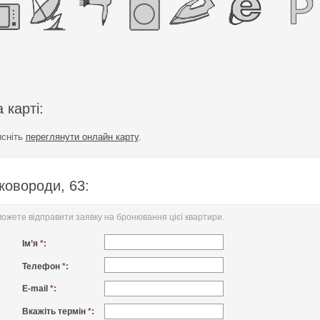
 карті:
исніть
переглянути онлайн карту
.
ковороди, 63:
жете відправити заявку на бронювання цієї квартири.
Ім’я
*
:
Телефон
*
:
E-mail
*
:
Вкажіть термін
*
: