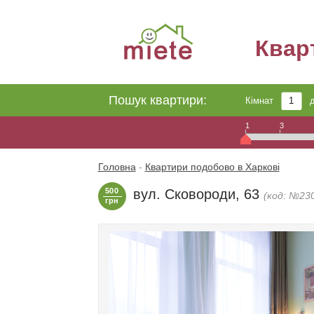
Квар
Пошук квартири:
Кімнат
1
3
Головна
-
Квартири подобово в Харкові
500
вул. Сковороди, 63
(код: №23
грн