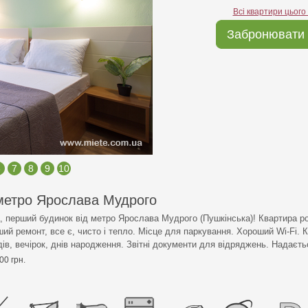
Всі квартири цього
Забронювати 
6
7
8
9
10
метро Ярослава Мудрого
, перший будинок від метро Ярослава Мудрого (Пушкінська)! Квартира р
ий ремонт, все є, чисто і тепло. Місце для паркування. Хороший Wi-Fi. 
ів, вечірок, днів народження. Звітні документи для відряджень. Надаєт
00 грн.