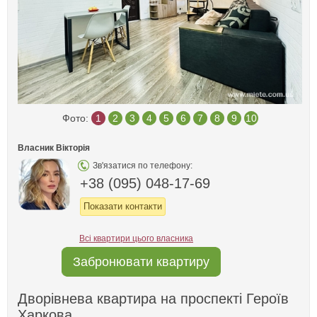
Фото:
1
2
3
4
5
6
7
8
9
10
Власник Вікторія
Зв'язатися по телефону:
+38 (095) 048-17-69
Показати контакти
Всі квартири цього власника
Забронювати квартиру
Дворівнева квартира на проспекті Героїв
Харкова