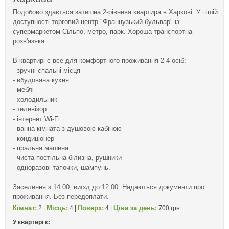
Подобово здається затишна 2-рівнева квартира в Харкові. У пішій
доступності торговий центр "Французький бульвар" із
супермаркетом Сільпо, метро, парк. Хороша транспортна
розв'язяка.
В квартирі є все для комфортного проживання 2-4 осіб:
- зручні спальні місця
- вбудована кухня
- меблі
- холодильник
- телевізор
- інтернет Wi-Fi
- ванна кімната з душовою кабіною
- кондиціонер
- пральна машина
- чиста постільна білизна, рушники
- одноразові тапочки, шампунь.
Заселення з 14:00, виїзд до 12:00. Надаються документи про
проживання. Без передоплати.
Кімнат:
Місць:
Поверх:
Ціна за день:
2 |
4 |
4 |
700 грн.
У квартирі є: