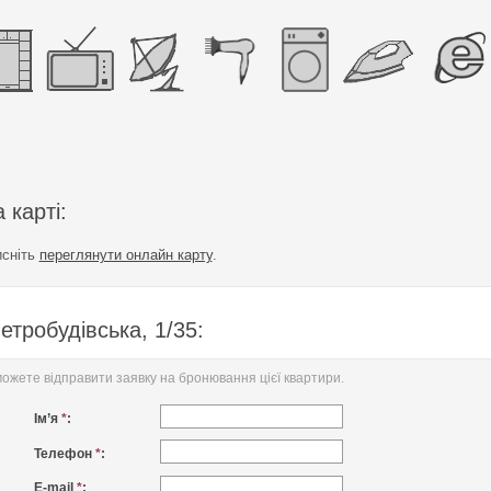
 карті:
исніть
переглянути онлайн карту
.
тробудівська, 1/35:
жете відправити заявку на бронювання цієї квартири.
Ім’я
*
:
Телефон
*
:
E-mail
*
: