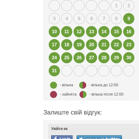
1
2
3
4
5
6
7
8
9
10
11
12
13
14
15
16
17
18
19
20
21
22
23
24
25
26
27
28
29
30
31
- вільна
- вільна до 12:00
- зайнята
- вільна після 12:00
Залиште свій відгук:
Увійти як