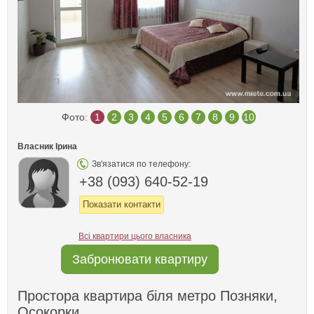
Фото:
1
2
3
4
5
6
7
8
9
10
Власник Ірина
Зв'язатися по телефону:
+38 (093) 640-52-19
Показати контакти
Всі квартири цього власника
Забронювати квартиру
Простора квартира біля метро Позняки,
Осокорки