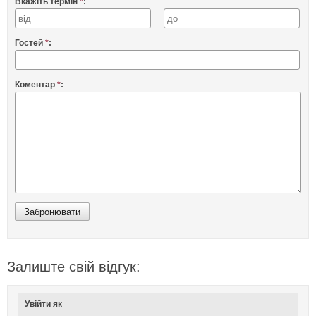
Вкажіть термін
*
:
Гостей
*
:
Коментар
*
:
Залиште свій відгук:
Увійти як