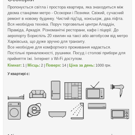
Пропонується світла і простора квартира, яка знаходиться між
двома станціями метро - Осокорки і Позняки. Свіжий, сучасний
ремонт в новому будинку. Чистий під'їзд, консьєрж, два ліфта.
Вся необхідна техніка. Поруч торговельні центри Аладдін,
Піраміда, Аркадія. Різноманітні ресторани, кафе і піцерії. До
аеропорту Бориспіль 20 хвилин на таксі або автобусом від метро
Харківська, що дуже зручно для транзиту.
Все необхідне для комфортного проживання надається.
Постільні приналежності, рушники. Посуд і столові прибори для
прийняття їжі. Інтернет з Wi-Fi доступом.
Кімнат:
Місць:
Поверх:
Ціна за день:
1 |
2 |
14 |
1000 грн.
У квартирі є: