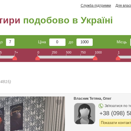
Служба підтримки
Для влас
тири
подобово в Україні
до
Ціна
до
Місць
5
7+
0
250
500
750
1000
1
24815)
Власник Тетяна, Олег
Зв'язатися по 
+38 (098) 5
Показати контак