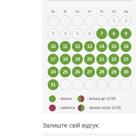
Пн
Вт
Ср
Чт
Пт
Сб
Нд
1
2
3
4
5
6
7
8
9
10
11
12
13
14
15
16
17
18
19
20
21
22
23
24
25
26
27
28
29
30
31
- вільна
- вільна до 12:00
- зайнята
- вільна після 12:00
Залиште свій відгук: