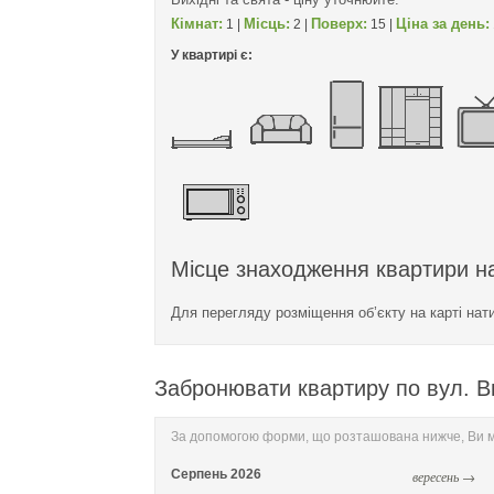
Кімнат:
Місць:
Поверх:
Ціна за день:
1 |
2 |
15 |
У квартирі є:
Місце знаходження квартири на
Для перегляду розміщення об’єкту на карті нат
Забронювати квартиру по вул. Ви
За допомогою форми, що розташована нижче, Ви мо
Серпень
2026
вересень →