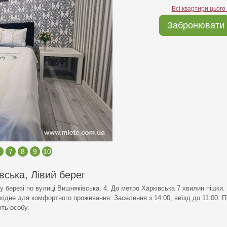
Всі квартири цього
Забронювати 
6
7
8
9
10
вська, Лівий берег
 березі по вулиці Вишняківська, 4. До метро Харківська 7 хвилин пішки.
хідне для комфортного проживання. Заселення з 14:00, виїзд до 11:00. П
ють особу.