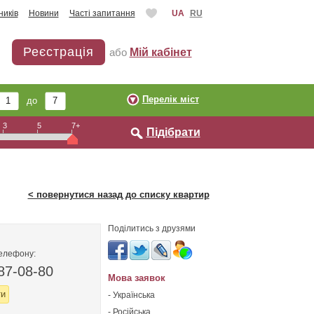
ників
Новини
Часті запитання
UA
RU
Реєстрація
або
Мій кабінет
Перелік міст
до
3
5
7+
Підібрати
< повернутися назад до списку квартир
Поділитись з друзями
телефону:
87-08-80
Мова заявок
ти
- Українська
- Російська