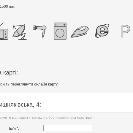
1500 грн.
 карті:
исніть
переглянути онлайн карту
.
шняківська, 4:
жете відправити заявку на бронювання цієї квартири.
Ім’я
*
: