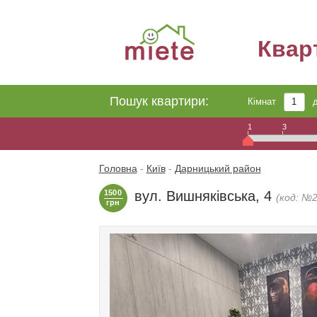
Квар
Пошук квартири:
Кімнат
1
3
Головна
-
Київ
-
Дарницький район
1500
вул. Вишняківська, 4
(код: №
грн