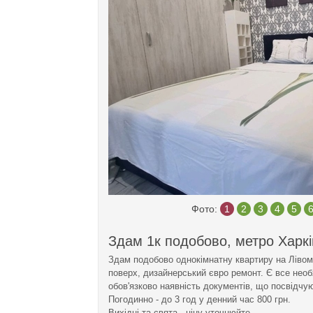
Фото:
1
2
3
4
5
Здам 1к подобово, метро Харкі
Здам подобово однокімнатну квартиру на Лівому
поверх, дизайнерський євро ремонт. Є все необ
обов'язково наявність документів, що посвідчу
Погодинно - до 3 год у денний час 800 грн.
Вихідні та свята - ціну уточнюйте.