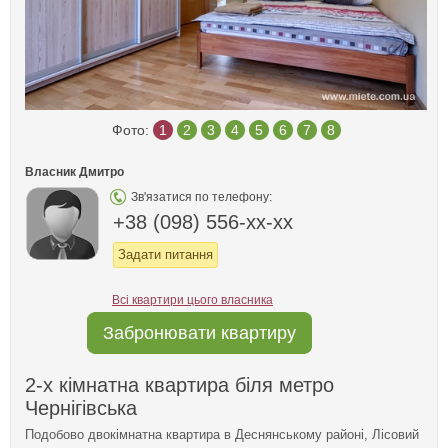
Фото:
1
2
3
4
5
6
7
8
Власник Дмитро
Зв'язатися по телефону:
+38 (098) 556-xx-xx
Задати питання
Всі квартири цього власника
Забронювати квартиру
2-х кімнатна квартира біля метро
Чернігівська
Подобово двокімнатна квартира в Деснянському районі, Лісовий