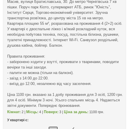
Масив, вулиця Братиславська, 30. До метро Чернігівська 7 хв
пішки. Поруч парк Кіото, супермаркет АТБ, ринок "Юність",
Інститут Серця, Торгово-економічний університет. Зручна
транспортна розв'язка, до центру міста 15 хв на метро.
Квартира площею 55 м², розрахована на проживання 4 (2+2) осіб.
У квартирі є двоспальне ліжко і м'який розкладний куток, вся
необхідна побутова техніка, посуд, постільна білизна, рушники,
туалетні принадлежності. Інтернет Wi-Fi. Санвузол роздільний,
душова кабіна, бойлер. Балкон.
Правила проживання:
- заборонено ходити у взутті, проживати з тваринами, поводити
вечірки та інші заходи.
- палити не можна (тільки на балконі).
- заїзд з 14:00 до 22:00.
- виїзд до 12:00, незалежно від часу заселення.
Ціна 1100 грн. вказано за 1 добу проживання для 3 осіб, 1200 грн.
для 4 осіб. Мінімум 3 ночі. Усього спальних місць 4. Надаються
звітні документи. Попереднє бронювання.
Кімнат:
Місць:
Поверх:
Ціна за день:
2 |
4 |
3 |
1100 грн.
У квартирі є: