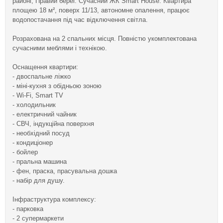
районі, Правий берег. Сучасний ЖК Smart House. Квартира
площею 18 м², поверх 11/13, автономне опалення, працює
водопостачання під час відключення світла.
Розрахована на 2 спальних місця. Повністю укомплектована
сучасними меблями і технікою.
Оснащення квартири:
- двоспальне ліжко
- міні-кухня з обідньою зоною
- Wi-Fi, Smart TV
- холодильник
- електричний чайник
- СВЧ, індукційна поверхня
- необхідний посуд
- кондиціонер
- бойлер
- пральна машина
- фен, праска, прасувальна дошка
- набір для душу.
Інфраструктура комплексу:
- парковка
- 2 супермаркети