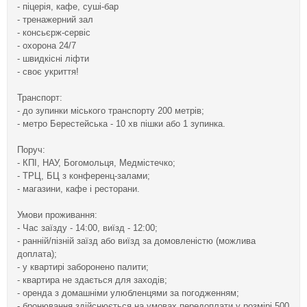
- піцерія, кафе, суші-бар
- тренажерний зал
- консьєрж-сервіс
- охорона 24/7
- швидкісні ліфти
- своє укриття!
Транспорт:
- до зупинки міського транспорту 200 метрів;
- метро Берестейська - 10 хв пішки або 1 зупинка.
Поруч:
- КПІ, НАУ, Богомольця, Медмістечко;
- ТРЦ, БЦ з конференц-залами;
- магазини, кафе і ресторани.
Умови проживання:
- Час заїзду - 14:00, виїзд - 12:00;
- ранній/пізній заїзд або виїзд за домовленістю (можлива
доплата);
- у квартирі заборонено палити;
- квартира не здається для заходів;
- оренда з домашніми улюбленцями за погодженням;
- бронювання здійснюється на умовах передоплати у розмірі 500