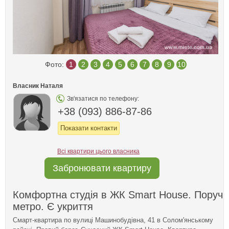
Фото:
1
2
3
4
5
6
7
8
9
10
Власник Наталя
Зв'язатися по телефону:
+38 (093) 886-87-86
Показати контакти
Всі квартири цього власника
Забронювати квартиру
Комфортна студія в ЖК Smart House. Поруч
метро. Є укриття
Смарт-квартира по вулиці Машинобудівна, 41 в Солом'янському