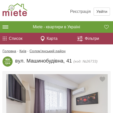
Реєстрація
Увійти
Miete - квартири в Україні
Список
Карта
Фільтри
Головна
-
Київ
-
Солом'янський район
900
вул. Машинобудівна, 41
(код: №26733)
грн