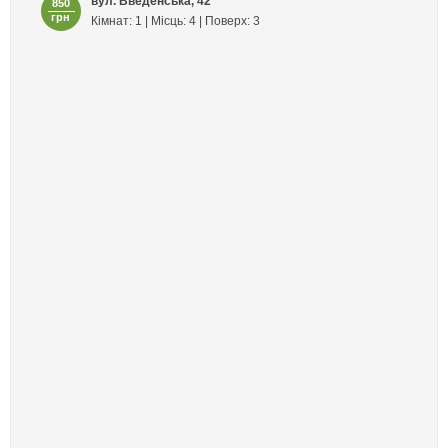
вул. Введенська, 42
850
грн
Кімнат: 1 | Місць: 4 | Поверх: 3