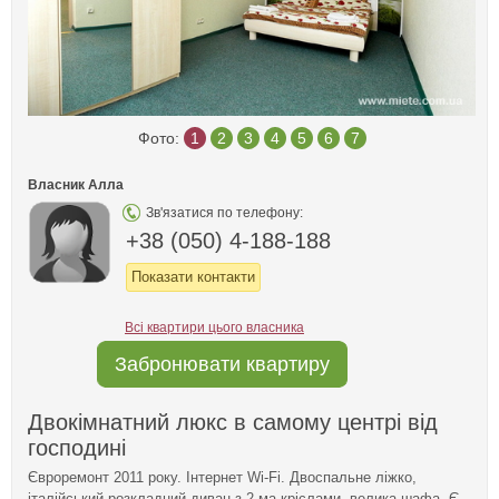
Фото:
1
2
3
4
5
6
7
Власник Алла
Зв'язатися по телефону:
+38 (050) 4-188-188
Показати контакти
Всі квартири цього власника
Забронювати квартиру
Двокімнатний люкс в самому центрі від
господині
Євроремонт 2011 року. Інтернет Wi-Fi. Двоспальне ліжко,
італійський розкладний диван з 2-ма кріслами, велика шафа. Є