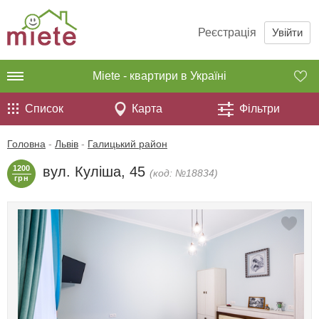
Реєстрація
Увійти
Miete - квартири в Україні
Список
Карта
Фільтри
Головна
-
Львів
-
Галицький район
1200
вул. Куліша, 45
(код: №18834)
грн