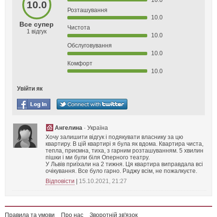
10.0
Розташування
10.0
Все супер
Чистота
1
відгук
10.0
Обслуговування
10.0
Комфорт
10.0
Увійти як
Ангелина
· Україна
Хочу залишити відгук і подякувати власнику за цю
квартиру. В цій квартирі я була як вдома. Квартира чиста,
тепла, приємна, тиха, з гарним розташуванням. 5 хвилин
пішки і ми були біля Оперного театру.
У Львів приїхали на 2 тижня. Ця квартира виправдала всі
очікування. Все було гарно. Раджу всім, не пожалкуєте.
Відповісти
|
15.10.2021, 21:27
Правила та умови
Про нас
Зворотній зв'язок