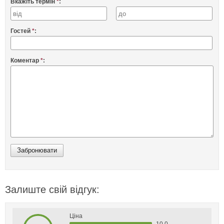
Вкажіть термін
*
:
Гостей
*
:
Коментар
*
:
Залиште свій відгук:
Ціна
10.0