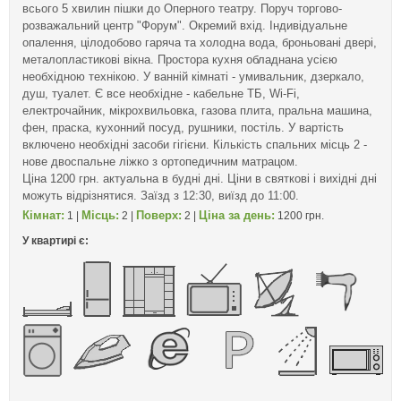
всього 5 хвилин пішки до Оперного театру. Поруч торгово-
розважальний центр "Форум". Окремий вхід. Індивідуальне
опалення, цілодобово гаряча та холодна вода, броньовані двері,
металопластикові вікна. Простора кухня обладнана усією
необхідною технікою. У ванній кімнаті - умивальник, дзеркало,
душ, туалет. Є все необхідне - кабельне ТБ, Wi-Fi,
електрочайник, мікрохвильовка, газова плита, пральна машина,
фен, праска, кухонний посуд, рушники, постіль. У вартість
включено необхідні засоби гігієни. Кількість спальних місць 2 -
нове двоспальне ліжко з ортопедичним матрацом.
Ціна 1200 грн. актуальна в будні дні. Ціни в святкові і вихідні дні
можуть відрізнятися. Заїзд з 12:30, виїзд до 11:00.
Кімнат:
Місць:
Поверх:
Ціна за день:
1 |
2 |
2 |
1200 грн.
У квартирі є: