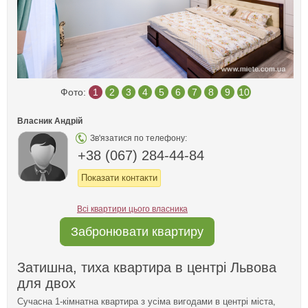
Фото:
1
2
3
4
5
6
7
8
9
10
Власник Андрій
Зв'язатися по телефону:
+38 (067) 284-44-84
Показати контакти
Всі квартири цього власника
Забронювати квартиру
Затишна, тиха квартира в центрі Львова
для двох
Сучасна 1-кімнатна квартира з усіма вигодами в центрі міста,