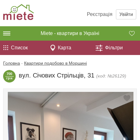
Реєстрація
Увійти
Miete - квартири в Україні
Список
Карта
Фільтри
Головна
-
Квартири подобово в Моршині
700
вул. Січових Стрільців, 31
(код: №26129)
грн