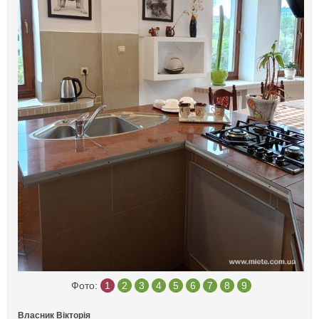
Фото:
1
2
3
4
5
6
7
8
9
Власник Вікторія