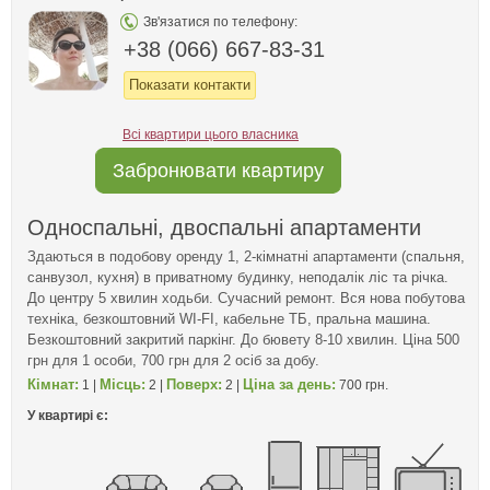
Зв'язатися по телефону:
+38 (066) 667-83-31
Показати контакти
Всі квартири цього власника
Забронювати квартиру
Односпальні, двоспальні апартаменти
Здаються в подобову оренду 1, 2-кімнатні апартаменти (спальня,
санвузол, кухня) в приватному будинку, неподалік ліс та річка.
До центру 5 хвилин ходьби. Сучасний ремонт. Вся нова побутова
техніка, безкоштовний WI-FI, кабельне ТБ, пральна машина.
Безкоштовний закритий паркінг. До бювету 8-10 хвилин. Ціна 500
грн для 1 особи, 700 грн для 2 осіб за добу.
Кімнат:
Місць:
Поверх:
Ціна за день:
1 |
2 |
2 |
700 грн.
У квартирі є: